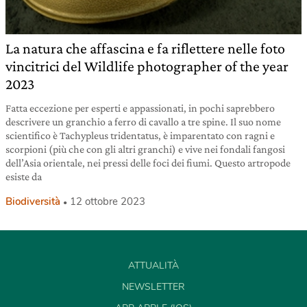
La natura che affascina e fa riflettere nelle foto
vincitrici del Wildlife photographer of the year
2023
Fatta eccezione per esperti e appassionati, in pochi saprebbero
descrivere un granchio a ferro di cavallo a tre spine. Il suo nome
scientifico è Tachypleus tridentatus, è imparentato con ragni e
scorpioni (più che con gli altri granchi) e vive nei fondali fangosi
dell’Asia orientale, nei pressi delle foci dei fiumi. Questo artropode
esiste da
Biodiversità
12 ottobre 2023
ATTUALITÀ
NEWSLETTER