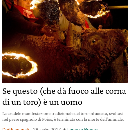
Se questo (che dà fuoco alle corna
di un toro) è un uomo
La crudele manifestazione tradizionale del toro infuocato, svoltasi
nel paese spagnolo di Foios, è terminata con la morte dell’animale.
Diritti animali
28 luglio 2017
di
Lorenzo Brenna