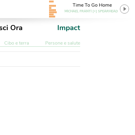
Time To Go Home
MICHAEL FRANTI [+] SPEARHEAD
sci Ora
Impact
Cibo e terra
Persone e salute