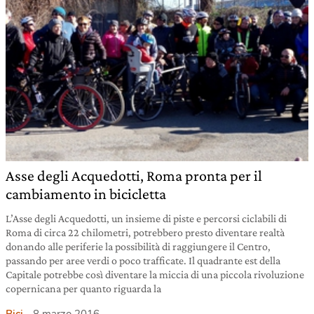
Asse degli Acquedotti, Roma pronta per il
cambiamento in bicicletta
L’Asse degli Acquedotti, un insieme di piste e percorsi ciclabili di
Roma di circa 22 chilometri, potrebbero presto diventare realtà
donando alle periferie la possibilità di raggiungere il Centro,
passando per aree verdi o poco trafficate. Il quadrante est della
Capitale potrebbe così diventare la miccia di una piccola rivoluzione
copernicana per quanto riguarda la
Bici
8 marzo 2016