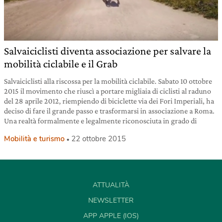
Salvaiciclisti diventa associazione per salvare la
mobilità ciclabile e il Grab
Salvaiciclisti alla riscossa per la mobilità ciclabile. Sabato 10 ottobre
2015 il movimento che riuscì a portare migliaia di ciclisti al raduno
del 28 aprile 2012, riempiendo di biciclette via dei Fori Imperiali, ha
deciso di fare il grande passo e trasformarsi in associazione a Roma.
Una realtà formalmente e legalmente riconosciuta in grado di
Mobilità e turismo
22 ottobre 2015
ATTUALITÀ
NEWSLETTER
APP APPLE (IOS)