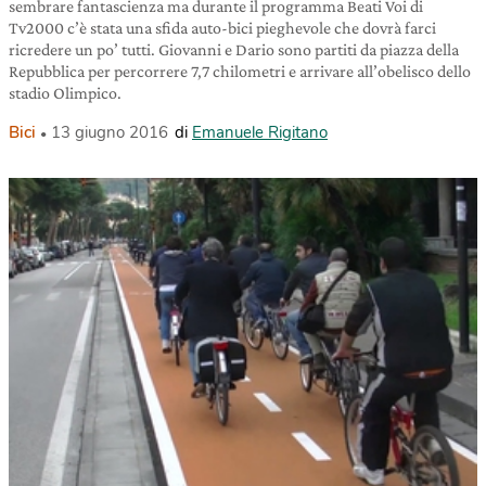
sembrare fantascienza ma durante il programma Beati Voi di
Tv2000 c’è stata una sfida auto-bici pieghevole che dovrà farci
ricredere un po’ tutti. Giovanni e Dario sono partiti da piazza della
Repubblica per percorrere 7,7 chilometri e arrivare all’obelisco dello
stadio Olimpico.
Bici
13 giugno 2016
di
Emanuele Rigitano