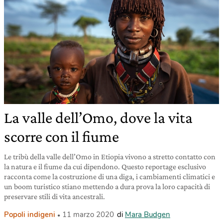
La valle dell’Omo, dove la vita
scorre con il fiume
Le tribù della valle dell’Omo in Etiopia vivono a stretto contatto con
la natura e il fiume da cui dipendono. Questo reportage esclusivo
racconta come la costruzione di una diga, i cambiamenti climatici e
un boom turistico stiano mettendo a dura prova la loro capacità di
preservare stili di vita ancestrali.
Popoli indigeni
11 marzo 2020
di
Mara Budgen