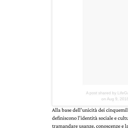
A post shared by LifeG
on
Aug 9, 201
Alla base dell’unicità dei cinquemil
definiscono l’identità sociale e cul
tramandare usanze, conoscenze e la