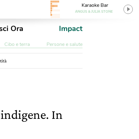
Karaoke Bar
ANGUS & JULIA STONE
sci Ora
Impact
Cibo e terra
Persone e salute
tità
 indigene. In