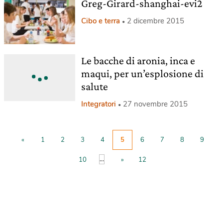
Greg-Girard-shanghai-evi2
Cibo e terra
2 dicembre 2015
Le bacche di aronia, inca e
maqui, per un’esplosione di
salute
Integratori
27 novembre 2015
«
1
2
3
4
5
6
7
8
9
...
10
»
12