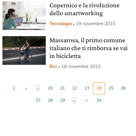
Copernico e la rivoluzione
dello smartworking
Tecnologia
19 novembre 2015
Massarosa, il primo comune
italiano che ti rimborsa se vai
in bicicletta
Bici
18 novembre 2015
...
1
«
20
21
22
23
24
25
26
...
27
28
29
»
34