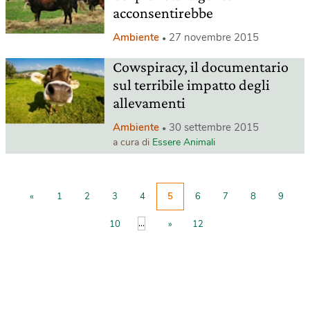
acconsentirebbe
Ambiente
27 novembre 2015
Cowspiracy, il documentario
sul terribile impatto degli
allevamenti
Ambiente
30 settembre 2015
a cura di
Essere Animali
«
1
2
3
4
5
6
7
8
9
...
10
»
12