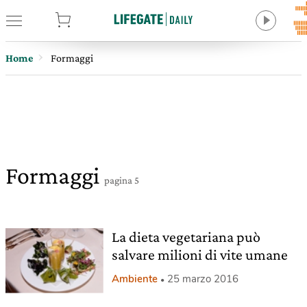
tore
Home
Formaggi
Formaggi
pagina 5
La dieta vegetariana può
salvare milioni di vite umane
Ambiente
25 marzo 2016