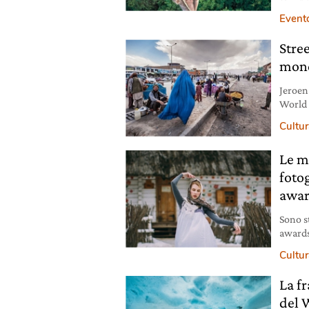
natura
Event
Stree
mondo
Jeroen 
World c
quotid
Cultura
Le m
foto
awar
Sono s
awards
Cultura
La fr
del 