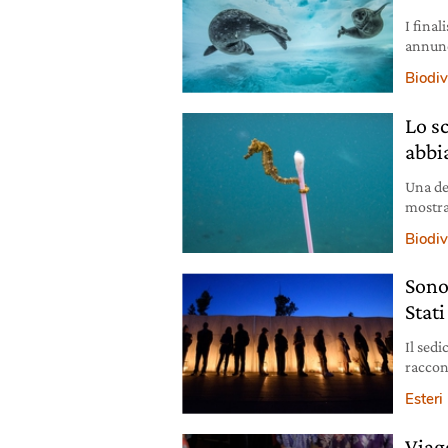
I final
annunci
natura
Biodiv
Lo s
abbi
Una de
mostra
cotton
Biodiv
cattive
Sono 
Stati
Il sedi
raccon
Esteri
Viag