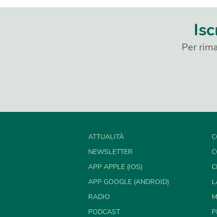
Isc
Per rima
ATTUALITÀ
C
NEWSLETTER
C
APP APPLE (IOS)
C
APP GOOGLE (ANDROID)
L
RADIO
M
PODCAST
P