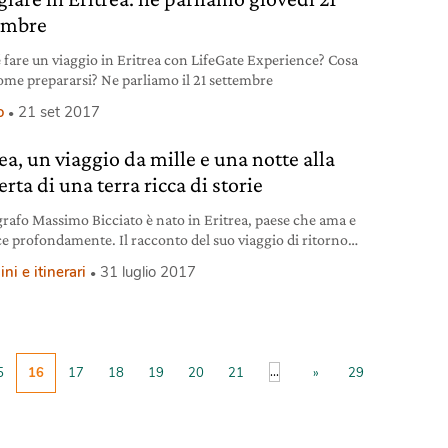
embre
 fare un viaggio in Eritrea con LifeGate Experience? Cosa
come prepararsi? Ne parliamo il 21 settembre
o
21 set 2017
ea, un viaggio da mille e una notte alla
rta di una terra ricca di storie
ografo Massimo Bicciato è nato in Eritrea, paese che ama e
e profondamente. Il racconto del suo viaggio di ritorno
erra natale, sulle orme di un passato ricco di colori, profumi
i e itinerari
31 luglio 2017
i.
...
5
16
17
18
19
20
21
»
29