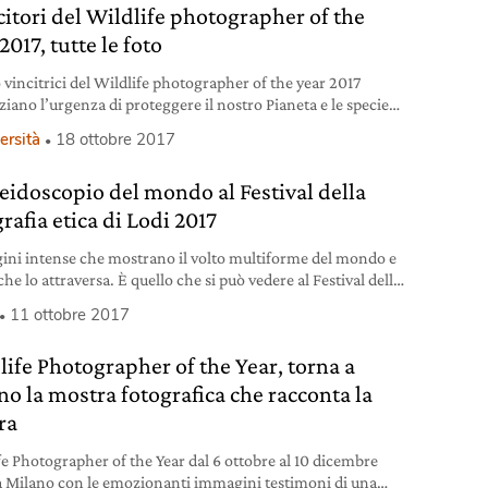
ncitori del Wildlife photographer of the
2017, tutte le foto
o vincitrici del Wildlife photographer of the year 2017
ziano l’urgenza di proteggere il nostro Pianeta e le specie
 lo condividiamo, da noi stessi. Ecco tutti gli scatti, carichi
ersità
18 ottobre 2017
enza ed emozione.
aleidoscopio del mondo al Festival della
rafia etica di Lodi 2017
ni intense che mostrano il volto multiforme del mondo e
 che lo attraversa. È quello che si può vedere al Festival della
fia etica che torna a Lodi per l’ottava edizione, fino al 29
11 ottobre 2017
e.
life Photographer of the Year, torna a
no la mostra fotografica che racconta la
ra
fe Photographer of the Year dal 6 ottobre al 10 dicembre
a Milano con le emozionanti immagini testimoni di una