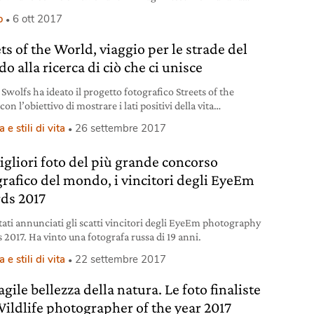
 incontaminata e fragile.
o
6 ott 2017
ts of the World, viaggio per le strade del
 alla ricerca di ciò che ci unisce
Swolfs ha ideato il progetto fotografico Streets of the
on l’obiettivo di mostrare i lati positivi della vita
iana in tutto il mondo.
 e stili di vita
26 settembre 2017
igliori foto del più grande concorso
grafico del mondo, i vincitori degli EyeEm
ds 2017
tati annunciati gli scatti vincitori degli EyeEm photography
 2017. Ha vinto una fotografa russa di 19 anni.
 e stili di vita
22 settembre 2017
agile bellezza della natura. Le foto finaliste
Wildlife photographer of the year 2017