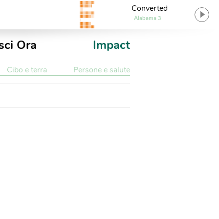
Converted
Alabama 3
sci Ora
Impact
Cibo e terra
Persone e salute