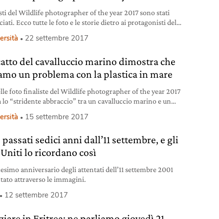
isti del Wildlife photographer of the year 2017 sono stati
ati. Ecco tutte le foto e le storie dietro ai protagonisti della
 in ogni singolo scatto.
ersità
22 settembre 2017
catto del cavalluccio marino dimostra che
amo un problema con la plastica in mare
lle foto finaliste del Wildlife photographer of the year 2017
 lo “stridente abbraccio” tra un cavalluccio marino e un
 fioc. Il commento di Legambiente sul legame tra le nostre
ersità
15 settembre 2017
 abitudini e il mare.
passati sedici anni dall’11 settembre, e gli
 Uniti lo ricordano così
cesimo anniversario degli attentati dell’11 settembre 2001
tato attraverso le immagini.
12 settembre 2017
giare in Eritrea: ne parliamo giovedì 21