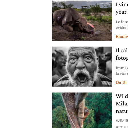
I vi
year 
Le fot
eviden
con cui
Biodiv
di pot
Il c
fotog
Immagi
la vita
fotogra
Diritti
ottobr
Wild
Mila
natu
Wildli
torna 