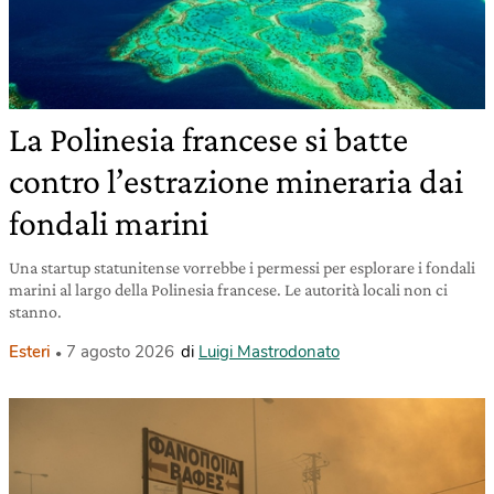
La Polinesia francese si batte
contro l’estrazione mineraria dai
fondali marini
Una startup statunitense vorrebbe i permessi per esplorare i fondali
marini al largo della Polinesia francese. Le autorità locali non ci
stanno.
Esteri
7 agosto 2026
di
Luigi Mastrodonato