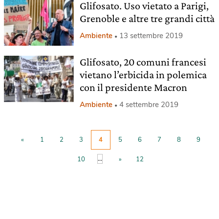
Glifosato. Uso vietato a Parigi,
Grenoble e altre tre grandi città
Ambiente
13 settembre 2019
Glifosato, 20 comuni francesi
vietano l’erbicida in polemica
con il presidente Macron
Ambiente
4 settembre 2019
«
1
2
3
4
5
6
7
8
9
...
10
»
12