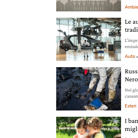
nelle g
Ambie
Le a
tradi
L’impr
emissio
integra
Auto
Russ
Nero
Nei gi
causat
un’ind
Esteri
flora, 
I ba
migl