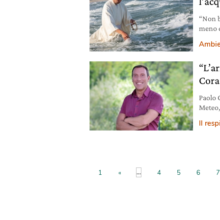
l’ac
“Non b
meno c
Brown d
Ambie
cosa si
nell’o
“L’ar
Cora
Paolo 
Meteo,
abitudi
Il resp
dell’a
...
1
«
4
5
6
7