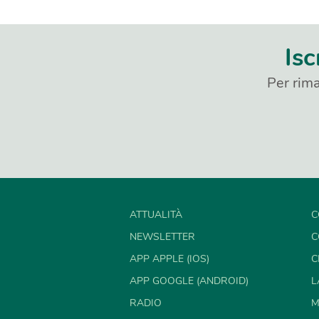
Isc
Per rima
ATTUALITÀ
C
NEWSLETTER
C
APP APPLE (IOS)
C
APP GOOGLE (ANDROID)
L
RADIO
M