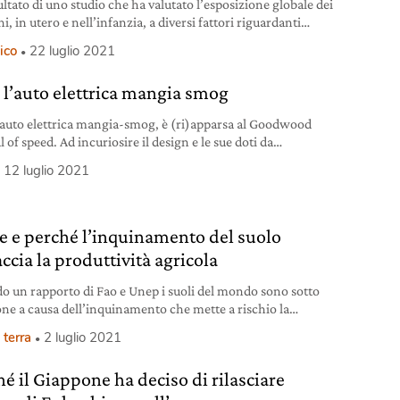
sultato di uno studio che ha valutato l’esposizione globale dei
, in utero e nell’infanzia, a diversi fattori riguardanti
entazione e l’inquinamento.
ico
22 luglio 2021
, l’auto elettrica mangia smog
l’auto elettrica mangia-smog, è (ri)apparsa al Goodwood
l of speed. Ad incuriosire il design e le sue doti da
na” dell’aria.
12 luglio 2021
 e perché l’inquinamento del suolo
ccia la produttività agricola
o un rapporto di Fao e Unep i suoli del mondo sono sotto
one a causa dell’inquinamento che mette a rischio la
à e la qualità del cibo prodotto.
 terra
2 luglio 2021
hé il Giappone ha deciso di rilasciare