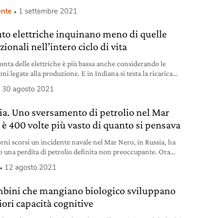
randi città.
nte
1 settembre 2021
uto elettriche inquinano meno di quelle
zionali nell’intero ciclo di vita
onta delle elettriche è più bassa anche considerando le
ni legate alla produzione. E in Indiana si testa la ricarica
ta nell’asfalto.
30 agosto 2021
ia. Uno sversamento di petrolio nel Mar
 è 400 volte più vasto di quanto si pensava
orni scorsi un incidente navale nel Mar Nero, in Russia, ha
o una perdita di petrolio definita non preoccupante. Ora
agine indipendente ha rivelato uno scenario critico, con
12 agosto 2021
fauna e turismo a rischio.
mbini che mangiano biologico sviluppano
iori capacità cognitive