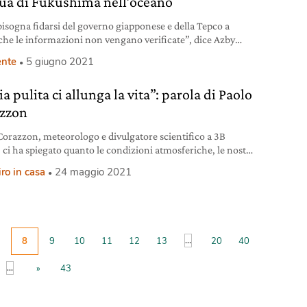
qua di Fukushima nell’oceano
isogna fidarsi del governo giapponese e della Tepco a
he le informazioni non vengano verificate”, dice Azby
i Safecast. Parliamo con l’attivista e ricercatore per capire
nte
5 giugno 2021
 cela dietro la decisione di rilasciare acqua radioattiva
ceano.
ia pulita ci allunga la vita”: parola di Paolo
zzon
Corazzon, meteorologo e divulgatore scientifico a 3B
 ci ha spiegato quanto le condizioni atmosferiche, le nostre
ni e i cambiamenti climatici possono influire sulla qualità
iro in casa
24 maggio 2021
ria che respiriamo.
...
8
9
10
11
12
13
20
40
...
»
43