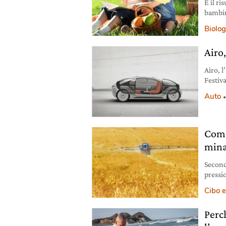
È il ri
bambini
l’alim
Biolog
Airo
Airo, 
Festiva
“spazzi
Auto
Come
mina
Second
pressi
quantit
Cibo e
Perc