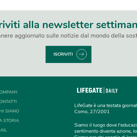
riviti alla newsletter settima
nere aggiornato sulle notizie dal mondo della sost
ISCRIVITI
OMPANY
ONTATTI
LifeGate è una testata giornal
HI SIAMO
Como, 27/2001
A STORIA
Siamo il luogo dove l'educazi
AIL
sentimento diventa azione, lo