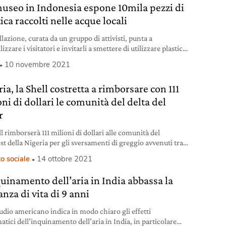
useo in Indonesia espone 10mila pezzi di
ica raccolti nelle acque locali
llazione, curata da un gruppo di attivisti, punta a
lizzare i visitatori e invitarli a smettere di utilizzare plastica
so.
10 novembre 2021
ia, la Shell costretta a rimborsare con 111
ni di dollari le comunità del delta del
r
l rimborserà 111 milioni di dollari alle comunità del
st della Nigeria per gli sversamenti di greggio avvenuti tra
e il 1970.
o sociale
14 ottobre 2021
quinamento dell’aria in India abbassa la
nza di vita di 9 anni
udio americano indica in modo chiaro gli effetti
tici dell’inquinamento dell’aria in India, in particolare