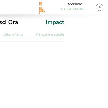
Landslide
FLEETWOOD MAC
sci Ora
Impact
Cibo e terra
Persone e salute