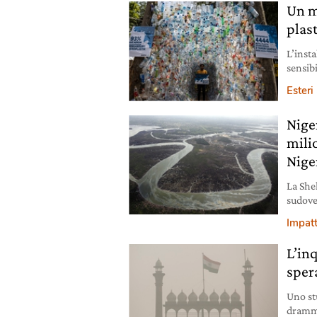
Un m
plast
L’insta
sensibi
monou
Esteri
Niger
milio
Nige
La Shel
sudove
il 1967 
Impatt
L’in
spera
Uno st
dramma