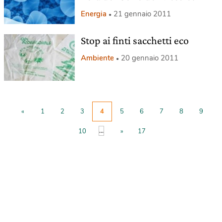
Energia
21 gennaio 2011
Stop ai finti sacchetti eco
Ambiente
20 gennaio 2011
«
1
2
3
4
5
6
7
8
9
...
10
»
17