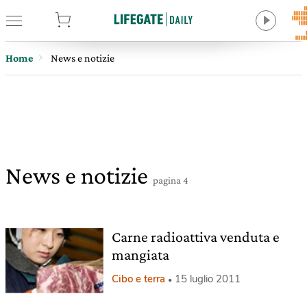
tore
Home
News e notizie
News e notizie
pagina 4
Carne radioattiva venduta e
mangiata
Cibo e terra
15 luglio 2011