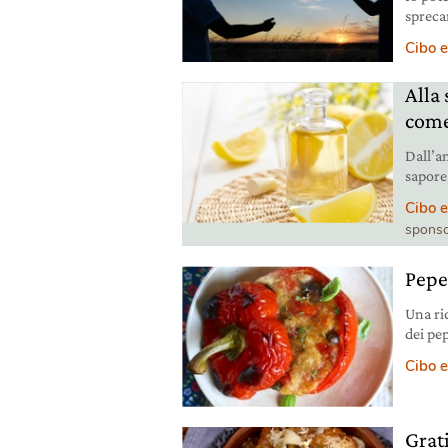
spreca
il dirit
Cibo e
Alla 
come
Dall’an
sapore 
Cibo e
sponso
Pepe
Una ric
dei pe
olive,
Cibo e
Grat