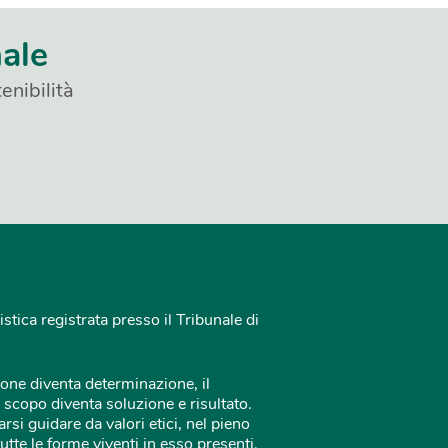
nale
enibilità
istica registrata presso il Tribunale di
one diventa determinazione, il
 scopo diventa soluzione e risultato.
rsi guidare da valori etici, nel pieno
tutte le forme viventi in esso presenti.