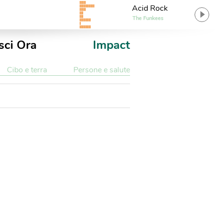
Acid Rock
The Funkees
sci Ora
Impact
Cibo e terra
Persone e salute