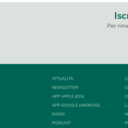
Isc
Per rima
ATTUALITÀ
C
NEWSLETTER
C
APP APPLE (IOS)
C
APP GOOGLE (ANDROID)
L
RADIO
M
PODCAST
P