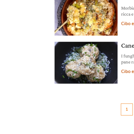
Morbid
ricca 
formag
Cibo e
3-4 po
raffer
di bro
Cane
I fungh
pane ra
fresca
Cibo e
di fun
porcin
1