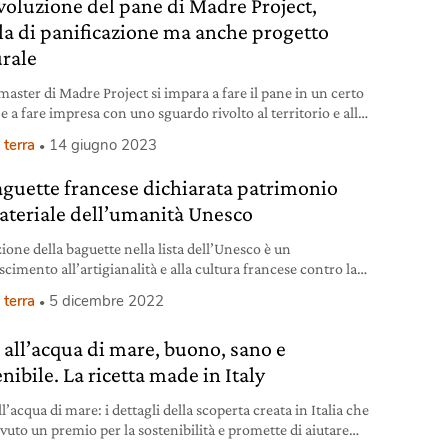
ivoluzione del pane di Madre Project,
la di panificazione ma anche progetto
urale
master di Madre Project si impara a fare il pane in un certo
 a fare impresa con uno sguardo rivolto al territorio e alla
ità.
 terra
14 giugno 2023
aguette francese dichiarata patrimonio
teriale dell’umanità Unesco
zione della baguette nella lista dell’Unesco è un
cimento all’artigianalità e alla cultura francese contro la
ei panifici artigianali.
 terra
5 dicembre 2022
 all’acqua di mare, buono, sano e
nibile. La ricetta made in Italy
l’acqua di mare: i dettagli della scoperta creata in Italia che
evuto un premio per la sostenibilità e promette di aiutare