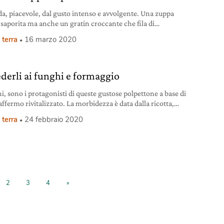
a, piacevole, dal gusto intenso e avvolgente. Una zuppa
e saporita ma anche un gratin croccante che fila di
gio. Provare per credere. Ingredienti gratin per 2 persone
 terra
16 marzo 2020
rri 1 pagnotta di pane di grano duro o integrale fresco o
mo 150 g di formaggio di capra semistagionato morbido 1,5 l
do
derli ai funghi e formaggio
i, sono i protagonisti di queste gustose polpettone a base di
ffermo rivitalizzato. La morbidezza è data dalla ricotta,
 prima e salata poi. Canederli ai funghi per 4 persone 400 g
 terra
24 febbraio 2020
ghi champignon e 8/10 g di porcini secchi (o 400 g di
i freschi) 200 g di pane raffermo 50
2
3
4
»