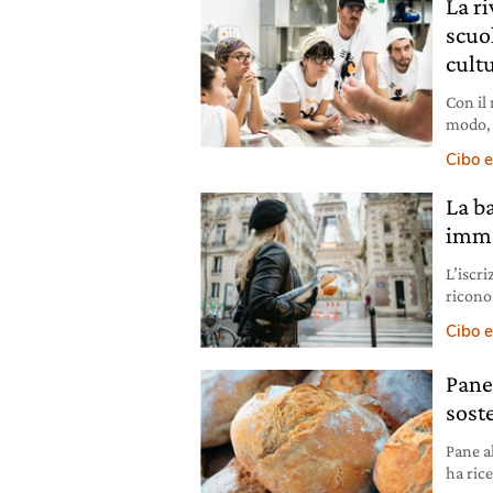
La r
scuo
cult
Con il 
modo, e
comun
Cibo e
La b
imma
L’iscri
riconos
crisi d
Cibo e
Pane
soste
Pane al
ha ric