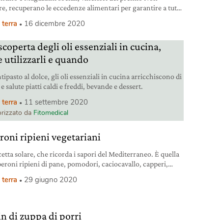
re, recuperano le eccedenze alimentari per garantire a tutti
to al cibo.
 terra
16 dicembre 2020
scoperta degli oli essenziali in cucina,
 utilizzarli e quando
tipasto al dolce, gli oli essenziali in cucina arricchiscono di
e salute piatti caldi e freddi, bevande e dessert.
 terra
11 settembre 2020
rizzato da
Fitomedical
roni ripieni vegetariani
etta solare, che ricorda i sapori del Mediterraneo. È quella
peroni ripieni di pane, pomodori, caciocavallo, capperi,
 erbe aromatiche.
 terra
29 giugno 2020
in di zuppa di porri