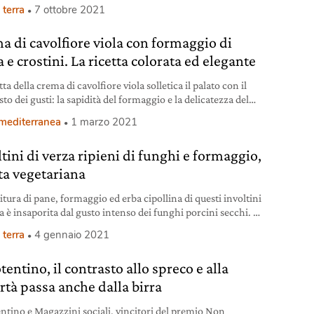
ente.
 terra
7 ottobre 2021
a di cavolfiore viola con formaggio di
 e crostini. La ricetta colorata ed elegante
tta della crema di cavolfiore viola solletica il palato con il
to dei gusti: la sapidità del formaggio e la delicatezza del
ore.
 mediterranea
1 marzo 2021
tini di verza ripieni di funghi e formaggio,
tta vegetariana
itura di pane, formaggio ed erba cipollina di questi involtini
a è insaporita dal gusto intenso dei funghi porcini secchi. Il
oi ammorbidisce la loro cottura. Ingredienti involtini di
 terra
4 gennaio 2021
per 2-3 persone 1 verza piccola 150 g di pane secco/pancarrè
le 200 ml di latte bio 1 uovo 1 manciata di
tentino, il contrasto allo spreco e alla
rtà passa anche dalla birra
entino e Magazzini sociali, vincitori del premio Non