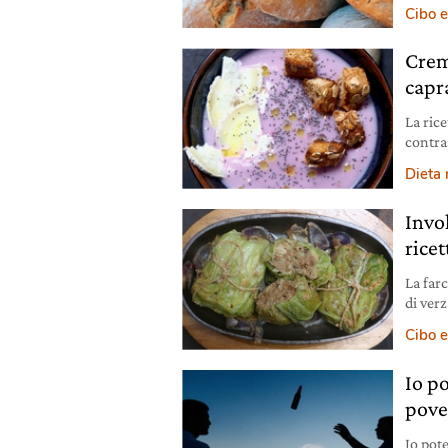
l’ambi
Cibo e
Crem
capra
La rice
contras
cavolfi
Dieta
Invol
rice
La farc
di verz
latte p
Cibo e
verza 
integra
Io po
pove
Io pot