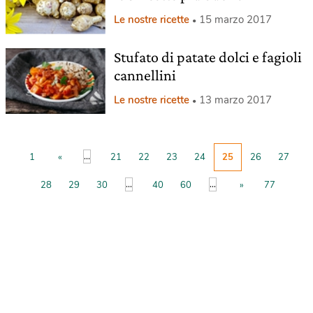
Le nostre ricette
15 marzo 2017
Stufato di patate dolci e fagioli
cannellini
Le nostre ricette
13 marzo 2017
...
1
«
21
22
23
24
25
26
27
...
...
28
29
30
40
60
»
77