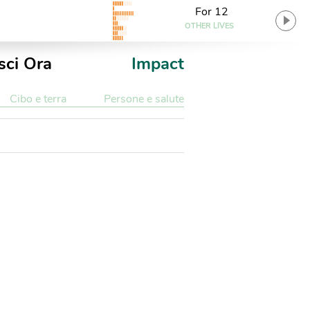
For 12
OTHER LIVES
sci Ora
Impact
Cibo e terra
Persone e salute