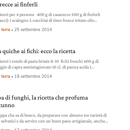
ecce ai finferli
ienti per 4 persone 400 g di casarecce 500 g di finferli
acci) 1 scalogno 2 cucchiai di timo fresco tritato olio
ergine di oliva 20 g di burro sale marino integrale pepe
 terra
25 settembre 2014
acinato fresco parmigiano reggiano grattugiato, a piacere
 ayearatthetable.com Preparazione Pulire i finferli
zando la minor quantità d’acqua.
 quiche ai fichi: ecco la ricetta
enti 1 rotolo di pasta brisée 8-10 fichi freschi 400 g di
gio di capra semistagionato 10 cl. di panna acida 1
to di erba cipollina sale pepe nero da macinare
 terra
19 settembre 2014
azione Foderare una tortiera con la pasta brisée, facendola
e bene sul fondo e sui bordi. Accendere il forno a 200 gradi.
e i
a di funghi, la ricetta che profuma
tunno
ppa che sa di bosco, da preparare con almeno tre varietà di
 selvatici e da servire con un buon pane artigianale, anche
le. La zuppa di funghi è una ricetta gustosa e delicata,