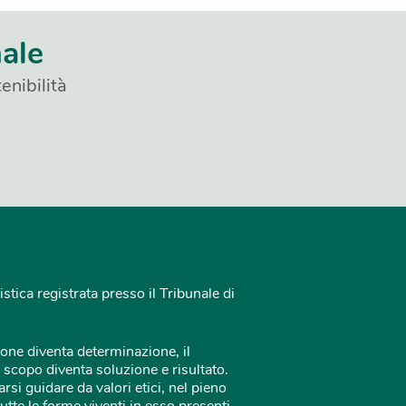
nale
enibilità
istica registrata presso il Tribunale di
one diventa determinazione, il
 scopo diventa soluzione e risultato.
rsi guidare da valori etici, nel pieno
tutte le forme viventi in esso presenti.