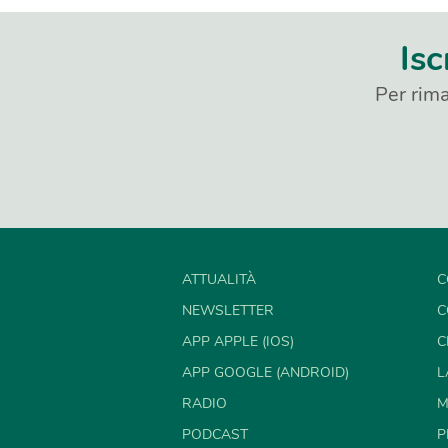
Isc
Per rima
ATTUALITÀ
C
NEWSLETTER
C
APP APPLE (IOS)
C
APP GOOGLE (ANDROID)
L
RADIO
M
PODCAST
P