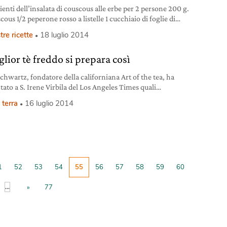
ienti dell’insalata di couscous alle erbe per 2 persone 200 g.
cous 1/2 peperone rosso a listelle 1 cucchiaio di foglie di
tritate 1 cucchiaio di coriandolo fresco tritato 1 rametto di
tre ricette
18 luglio 2014
ino 3 cucchiai di prezzemolo tritato 3 cucchiai di menta
tritata 1 cucchiaino di zenzero fresco tritato 1/2 cucchiaino
glior tè freddo si prepara così
cia
Schwartz, fondatore della californiana Art of the tea, ha
tato a S. Irene Virbila del Los Angeles Times quali
imenti mettere in atto per la preparazione di un buon tè
 terra
16 luglio 2014
. Il suo tè nero classico ha recentemente vinto un premio
 miglior tè freddo al World Tea Expo. Schwartz produce una
na
1
52
53
54
55
56
57
58
59
60
...
»
77