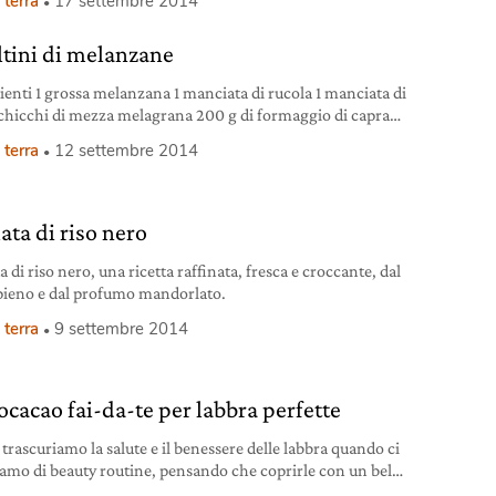
 terra
17 settembre 2014
a per affrontare il cambio di stagione e i primi freddi.
ltini di melanzane
ienti 1 grossa melanzana 1 manciata di rucola 1 manciata di
 chicchi di mezza melagrana 200 g di formaggio di capra
o olio extra vergine di oliva sale pepe foto ©
 terra
12 settembre 2014
kitchen.wordpress.com Preparazione Lavare la
na e tagliarla per il lungo a fette di 1 cm di spessore.
re le fette fino
ata di riso nero
a di riso nero, una ricetta raffinata, fresca e croccante, dal
pieno e dal profumo mandorlato.
 terra
9 settembre 2014
ocacao fai-da-te per labbra perfette
 trascuriamo la salute e il benessere delle labbra quando ci
amo di beauty routine, pensando che coprirle con un bel
o alla moda possa bastare a renderle belle e sane. Per essere