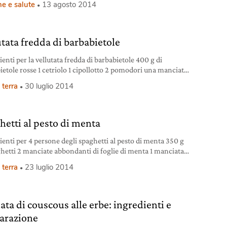
e e salute
13 agosto 2014
 morbide ed avere un bel colorito, hanno bisogno di cure
che e dell’utilizzo di un burro cacao il più possibile naturale.
utata fredda di barbabietole
enti per la vellutata fredda di barbabietole 400 g di
ietole rosse 1 cetriolo 1 cipollotto 2 pomodori una manciata
zzemolo panna fresca liquida 2 cucchiai di aceto di mele
 terra
30 luglio 2014
olio extravergine di oliva sale marino integrale pepe nero
reparare la vellutata fredda di barbabietole Lessare le
ietole; sbucciarle. Tenere da parte.
hetti al pesto di menta
ienti per 4 persone degli spaghetti al pesto di menta 350 g
ghetti 2 manciate abbondanti di foglie di menta 1 manciata
ante di foglie di prezzemolo 1 spicchio d’aglio 4 cucchiai di
 terra
23 luglio 2014
 parmigiano grattugiato (oppure pangrattato tostato) olio
ergine di oliva sale
 www.thedevilsfoodadvocate.com Preparazione degli
tti al pesto di menta Lavare
ata di couscous alle erbe: ingredienti e
arazione