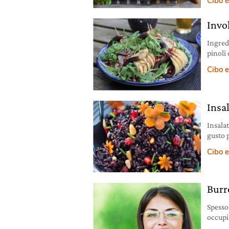
Cibo e
perfett
Invo
Ingred
pinoli
morbid
Cibo e
pleuns
melanza
Griglia
Insal
Insalat
gusto 
Cibo e
Burr
Spesso
occupi
rossett