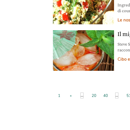
Ingred
di cous
sedano 
Le nos
rosmar
fresca 
Il mi
di buc
Steve 
raccon
accorg
Cibo e
freddo
per il
dozzi
...
...
1
«
20
40
5