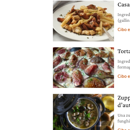
Casar
Ingred
(gallin
extrav
Cibo e
nero m
foto ©
utiliz
Torta
Ingredi
formag
mazzet
Cibo e
Prepar
aderir
Tagliar
Zupp
d’au
Una zu
funghi
integra