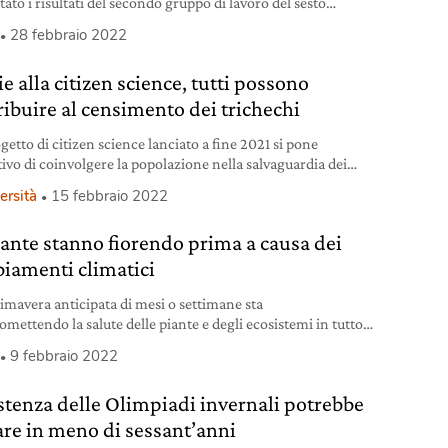
ato i risultati del secondo gruppo di lavoro del sesto
to di valutazione (Ar6).
28 febbraio 2022
e alla citizen science, tutti possono
ribuire al censimento dei trichechi
getto di citizen science lanciato a fine 2021 si pone
tivo di coinvolgere la popolazione nella salvaguardia dei
chi.
ersità
15 febbraio 2022
iante stanno fiorendo prima a causa dei
iamenti climatici
imavera anticipata di mesi o settimane sta
mettendo la salute delle piante e degli ecosistemi in tutto
do.
9 febbraio 2022
istenza delle Olimpiadi invernali potrebbe
are in meno di sessant’anni