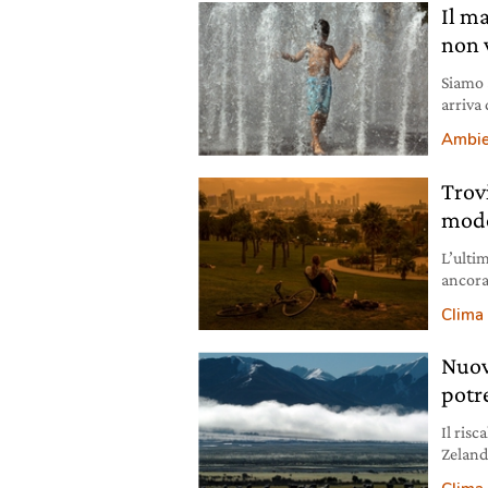
Il ma
non 
Siamo 
arriva
dell’E
Ambie
Trov
modo
L’ultim
ancora 
Clima
Nuov
potr
Il ris
Zeland
scienti