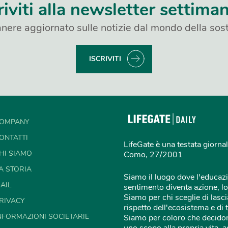
riviti alla newsletter settima
nere aggiornato sulle notizie dal mondo della sost
ISCRIVITI
OMPANY
ONTATTI
LifeGate è una testata giornal
HI SIAMO
Como, 27/2001
A STORIA
Siamo il luogo dove l'educazi
AIL
sentimento diventa azione, lo
Siamo per chi sceglie di lascia
RIVACY
rispetto dell'ecosistema e di 
NFORMAZIONI SOCIETARIE
Siamo per coloro che decidon
uno scopo alla propria vita,