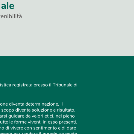
nale
enibilità
istica registrata presso il Tribunale di
one diventa determinazione, il
 scopo diventa soluzione e risultato.
rsi guidare da valori etici, nel pieno
tutte le forme viventi in esso presenti.
o di vivere con sentimento e di dare
 agendo per rendere il mondo un posto