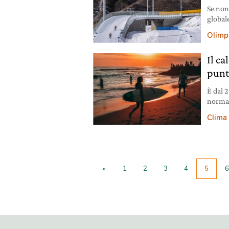
Se non
globale
Olimpi
Olimpi
Il c
punt
È dal 
normal
essere
Clima
«
1
2
3
4
5
6