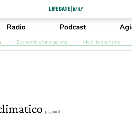
Radio
Podcast
Agi
a
Economia e innovazione
Mobilità e turismo
climatico
pagina 5