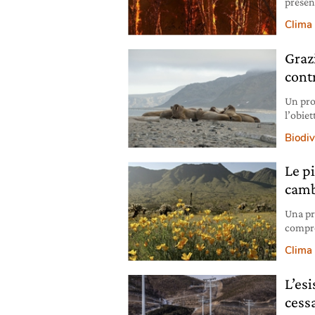
present
rappor
Clima
Grazi
cont
Un pro
l’obiet
triche
Biodiv
Le p
camb
Una pr
compro
il mon
Clima
L’es
cess