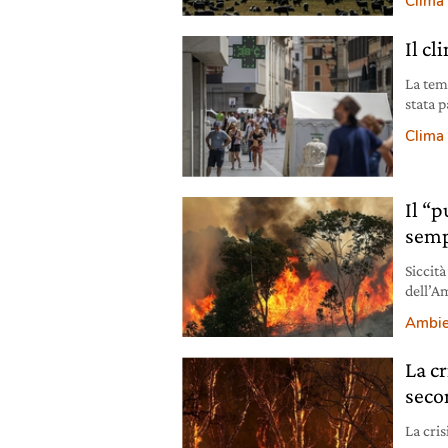
Clima
Il cl
La tem
stata p
period
Clima
Il “
semp
Siccit
dell’A
presto 
Ambie
La cr
seco
La cris