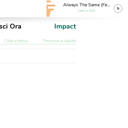
Always The Same (Feat.
St. Vincent)
Cate Le Bon
sci Ora
Impact
Cibo e terra
Persone e salute