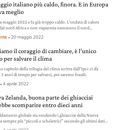
ggio italiano più caldo, finora. E in Europa
va meglio
a maggio 2022 e fa già troppo caldo. L’ondata di calore
 dal nord Africa e non risparmia nemmeno il nord
uropa. Record in Spagna.
nte
20 maggio 2022
iamo il coraggio di cambiare, è l’unico
 per salvare il clima
o capitolo della trilogia del clima scritta dall’Ipcc ci dà
3 anni di tempo per salvarci, poi saremo fossili.
4 aprile 2022
a Zelanda, buona parte dei ghiacciai
ebbe scomparire entro dieci anni
caldamento globale sta rendendo i ghiacciai della Nuova
a sempre più “piccoli e scheletrici” secondo gli ultimi dati
fici.