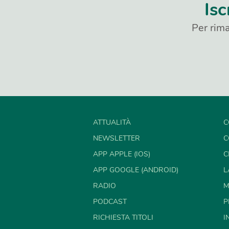
Isc
Per rima
ATTUALITÀ
C
NEWSLETTER
C
APP APPLE (IOS)
C
APP GOOGLE (ANDROID)
L
RADIO
M
PODCAST
P
RICHIESTA TITOLI
I