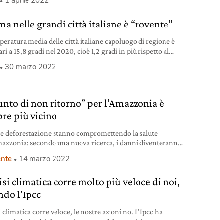
1 aprile 2022
ima nelle grandi città italiane è “rovente”
peratura media delle città italiane capoluogo di regione è
ari a 15,8 gradi nel 2020, cioè 1,2 gradi in più rispetto al
o 1971-2000.
30 marzo 2022
punto di non ritorno” per l’Amazzonia è
re più vicino
à e deforestazione stanno compromettendo la salute
mazzonia: secondo una nuova ricerca, i danni diventeranno
irreversibili.
nte
14 marzo 2022
isi climatica corre molto più veloce di noi,
ndo l’Ipcc
i climatica corre veloce, le nostre azioni no. L’Ipcc ha