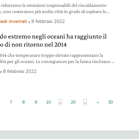
 ridurremo le emissioni responsabili del riscaldamento
, non resteranno più molte città in grado di ospitare le
adi invernali.
adi invernali
9 febbraio 2022
aldo estremo negli oceani ha raggiunto il
o di non ritorno nel 2014
2014 che temperature troppo elevate rappresentano la
ità per gli oceani. Le conseguenze per la fauna rischiano di
 catastrofiche.
8 febbraio 2022
...
...
7
8
9
10
20
»
30