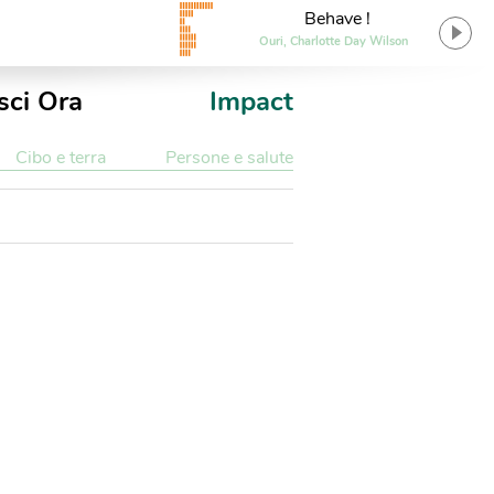
Behave !
Ouri, Charlotte Day Wilson
sci Ora
Impact
Cibo e terra
Persone e salute