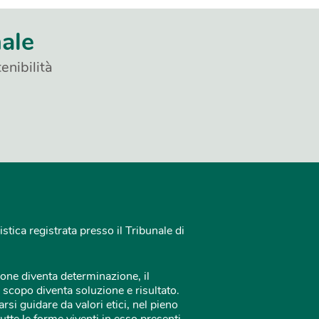
nale
enibilità
istica registrata presso il Tribunale di
one diventa determinazione, il
 scopo diventa soluzione e risultato.
rsi guidare da valori etici, nel pieno
tutte le forme viventi in esso presenti.