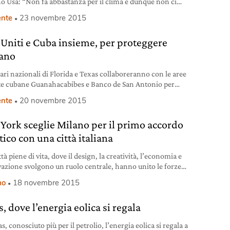
o Usa: “Non fa abbastanza per il clima e dunque non ci
ge”.
nte
23 novembre 2015
i Uniti e Cuba insieme, per proteggere
eano
uari nazionali di Florida e Texas collaboreranno con le aree
te cubane Guanahacabibes e Banco de San Antonio per
vare gli ecosistemi marini.
nte
20 novembre 2015
York sceglie Milano per il primo accordo
tico con una città italiana
tà piene di vita, dove il design, la creatività, l’economia e
vazione svolgono un ruolo centrale, hanno unito le forze
do un accordo decisivo per incrementare il turismo: è la
mo
18 novembre 2015
volta nella storia che New York firma un’intesa di questo
on una città italiana. New York e Milano sono due tra i
, dove l’energia eolica si regala
s, conosciuto più per il petrolio, l’energia eolica si regala a