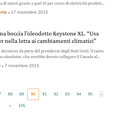
a di utenti grazie a quel 10 per cento di elettricità prodotto
urbine.
nte
17 novembre 2015
a boccia l’oleodotto Keystone XL. “Usa
er nella lotta ai cambiamenti climatici”
 decisione da parte del presidente degli Stati Uniti. Il tanto
so oleodotto, che avrebbe dovuto collegare il Canada al
el Messico, non si farà.
9
7 novembre 2015
...
7
88
89
90
91
92
93
94
95
»
105