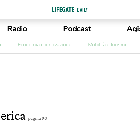
Radio
Podcast
Agi
a
Economia e innovazione
Mobilità e turismo
merica
pagina 90