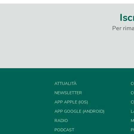
Isc
Per rima
ATTUALITÀ
C
NEWSLETTER
C
APP APPLE (IOS)
C
APP GOOGLE (ANDROID)
L
RADIO
M
PODCAST
P