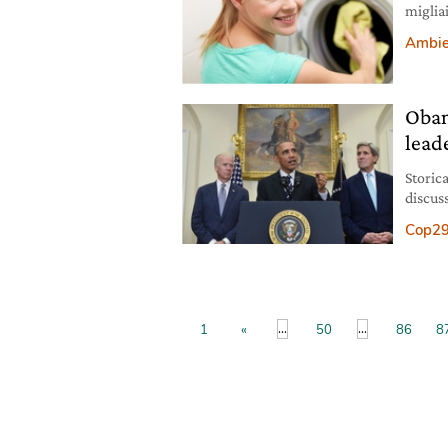
migliai
dalle t
Ambie
Obam
lead
Storica
discus
Golfo d
Cop2
...
...
1
«
50
86
8