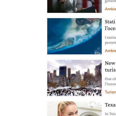
govern
proteg
Ambie
Stat
l’oc
I sant
protet
preser
Ambie
New 
turis
Due cit
l’inno
stilan
Turis
prima 
tipo c
Texas
In Texa