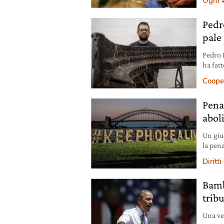
Ogm
Pedro
pale
Pedro 
ha fatt
Coope
Pena
aboli
Un giu
la pen
le esec
Diritti
Bamb
tribu
Una ve