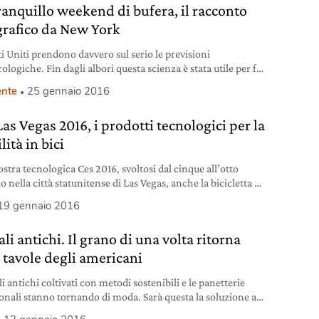
ranquillo weekend di bufera, il racconto
grafico da New York
ti Uniti prendono davvero sul serio le previsioni
logiche. Fin dagli albori questa scienza è stata utile per far
 alla forza di Madre Natura, che può diventare
nte
25 gennaio 2016
ile in tutta la vastità del paese, dove tempeste violente e
vise portano devastazione, senza le giuste precauzioni.
as Vegas 2016, i prodotti tecnologici per la
nsità della bufera di neve Jonas è stata annunciata con
ità in bici
stra tecnologica Ces 2016, svoltosi dal cinque all’otto
 nella città statunitense di Las Vegas, anche la bicicletta è
tra i protagonisti delle innovazioni tecnologiche che un
19 gennaio 2016
 potremmo decidere di acquistare. Di seguito proponiamo
lezione di cinque prodotti tecnologici per la mobilità su due
li antichi. Il grano di una volta ritorna
da tenere in considerazione dopo la
e tavole degli americani
li antichi coltivati con metodi sostenibili e le panetterie
ionali stanno tornando di moda. Sarà questa la soluzione al
e delle allergie al glutine?