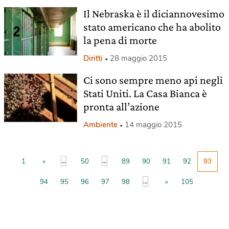
Il Nebraska è il diciannovesimo
stato americano che ha abolito
la pena di morte
Diritti
28 maggio 2015
Ci sono sempre meno api negli
Stati Uniti. La Casa Bianca è
pronta all’azione
Ambiente
14 maggio 2015
...
...
1
«
50
89
90
91
92
93
...
94
95
96
97
98
»
105