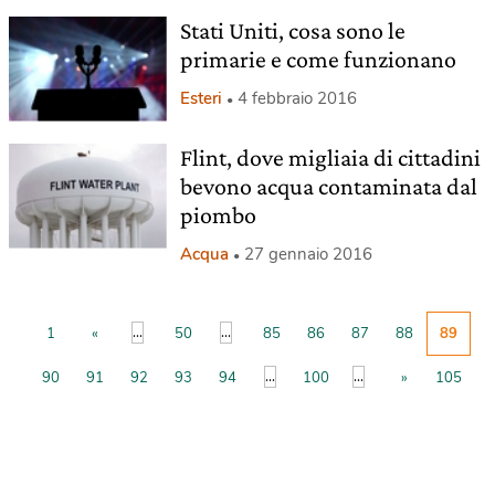
Stati Uniti, cosa sono le
primarie e come funzionano
Esteri
4 febbraio 2016
Flint, dove migliaia di cittadini
bevono acqua contaminata dal
piombo
Acqua
27 gennaio 2016
...
...
1
«
50
85
86
87
88
89
...
...
90
91
92
93
94
100
»
105