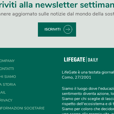
riviti alla newsletter settima
nere aggiornato sulle notizie dal mondo della sost
ISCRIVITI
OMPANY
ONTATTI
LifeGate è una testata giornal
HI SIAMO
Como, 27/2001
A STORIA
Siamo il luogo dove l'educazi
AIL
sentimento diventa azione, lo
Siamo per chi sceglie di lascia
RIVACY
rispetto dell'ecosistema e di 
NFORMAZIONI SOCIETARIE
Siamo per coloro che decidon
uno scopo alla propria vita,