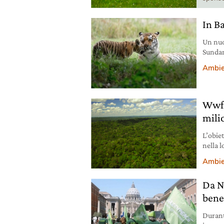
In B
Un nuo
Sundarb
Ambie
Wwf 
mili
L’obie
nella l
Ambie
Da N
bene
Durant