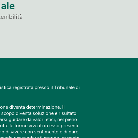
nale
enibilità
istica registrata presso il Tribunale di
one diventa determinazione, il
 scopo diventa soluzione e risultato.
rsi guidare da valori etici, nel pieno
tutte le forme viventi in esso presenti.
o di vivere con sentimento e di dare
 agendo per rendere il mondo un posto