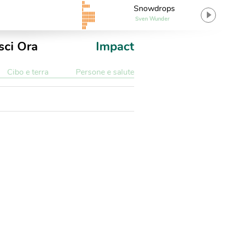
Snowdrops
Sven Wunder
sci Ora
Impact
Cibo e terra
Persone e salute