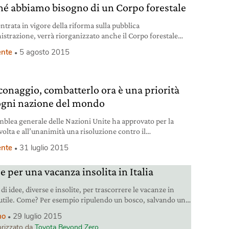
hé abbiamo bisogno di un Corpo forestale
ntrata in vigore della riforma sulla pubblica
strazione, verrà riorganizzato anche il Corpo forestale
Stato. Cosa accadrà ora?
nte
5 agosto 2015
conaggio, combatterlo ora è una priorità
ogni nazione del mondo
mblea generale delle Nazioni Unite ha approvato per la
volta e all’unanimità una risoluzione contro il
aggio e il traffico illegale di specie protette. Promossa dal
nte
31 luglio 2015
e dalla Germania, la proposta era sostenuta da oltre 70
Italia compresa. La risoluzione, definita storica dagli addetti
e per una vacanza insolita in Italia
ori, ha come obiettivo fermare la crescente
di idee, diverse e insolite, per trascorrere le vacanze in
tile. Come? Per esempio ripulendo un bosco, salvando una
uga, imparando a dipingere o dicendo “no”, con un piccola
mo
29 luglio 2015
 alla mafia.
rizzato da
Toyota Beyond Zero