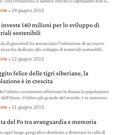
o, Una rivoluzione ci salverà. Perché il capitalismo non è
ibile, Naomi Klein lo aveva previsto. I cambiamenti
nte
29 giugno 2015
ici sono l’ultima chance che il mondo ha a disposizione per
tarsi e cambiare un sistema economico, il capitalismo, che
 investe 140 milioni per lo sviluppo di
nulla di sostenibile, né per
iali sostenibili
nda di giocattoli ha annunciato l’istituzione di un nuovo
ricerche dedicato allo sviluppo di materiali sostenibili.
nte
22 giugno 2015
ggito felice delle tigri siberiane, la
lazione è in crescita
o l’ultimo censimento effettuato in Russia la popolazione
re dell’Amur, il felino più grande del mondo, è in aumento.
nte
11 giugno 2015
elta del Po tra avanguardia e memoria
n ogni luogo geografico destinato a diventare la culla di