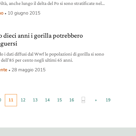
iltà, anche lungo il delta del Po si sono stratificate nel
storie, tradizioni e culture secolari, nonché mestieri,
mo
10 giugno 2015
à produttive e pratiche sociali che declinano in chiave
are il rapporto tra uomo e ambiente. È dunque proprio alla
erta di una
 dieci anni i gorilla potrebbero
nguersi
 i dati diffusi dal Wwf le popolazioni di gorilla si sono
 dell’85 per cento negli ultimi 65 anni.
nte
28 maggio 2015
...
0
11
12
13
14
15
16
»
19