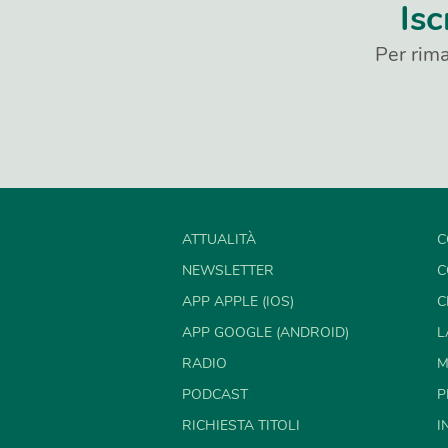
Isc
Per rima
ATTUALITÀ
C
NEWSLETTER
C
APP APPLE (IOS)
C
APP GOOGLE (ANDROID)
L
RADIO
M
PODCAST
P
RICHIESTA TITOLI
I