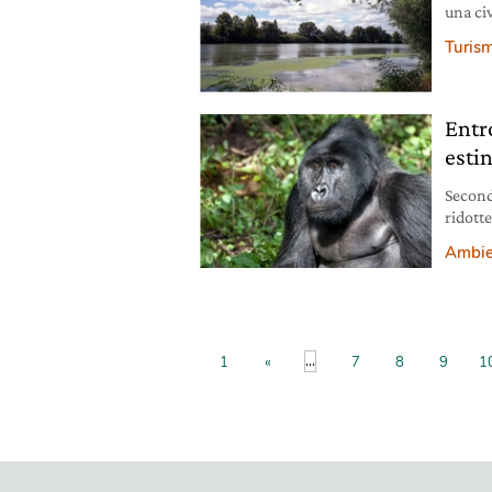
una civ
tempo 
Turis
attivit
peculi
riscop
Entro
esti
Secondo
ridotte
Ambie
...
1
«
7
8
9
1