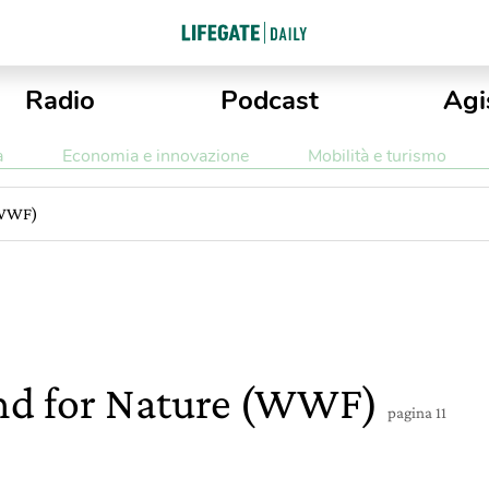
Radio
Podcast
Agi
a
Economia e innovazione
Mobilità e turismo
(WWF)
nd for Nature (WWF)
pagina 11