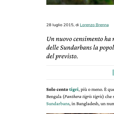
28 luglio 2015
,
di
Lorenzo Brenna
Un nuovo censimento ha ri
delle Sundarbans la popola
del previsto.
Solo cento
tigri
, più o meno. È qu
Bengala (
Panthera tigris tigris
) che
Sundarbans
, in Bangladesh, un num