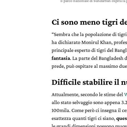
Il parco nazionale di Sundarban ospita la 
Ci sono meno tigri de
“Sembra che la popolazione di tigr
ha dichiarato Monirul Khan, profes
principale esperto di tigri del Bang
fantasia
. La parte del Bangladesh 
prede, può ospitare al massimo duec
Difficile stabilire il
Attualmente, secondo le stime del
allo stato selvaggio sono appena 3.
100mila. Come però ci insegna il ce
esattezza quanti tigri ci siano,
ques
le grandi dimensioni possono muover