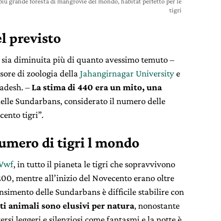
più grande foresta di mangrovie del mondo, habitat perfetto per le
tigri
l previsto
i sia diminuita più di quanto avessimo temuto –
sore di zoologia della
Jahangirnagar University
e
ladesh. –
La stima di 440 era un mito, una
delle Sundarbans, considerato il numero delle
ento tigri”.
 numero di tigri l mondo
Wwf
, in tutto il pianeta le tigri che sopravvivono
200, mentre all’inizio del Novecento erano oltre
nsimento delle Sundarbans è difficile stabilire con
ti animali sono elusivi per natura
, nonostante
si leggeri e silenziosi come fantasmi e la notte è