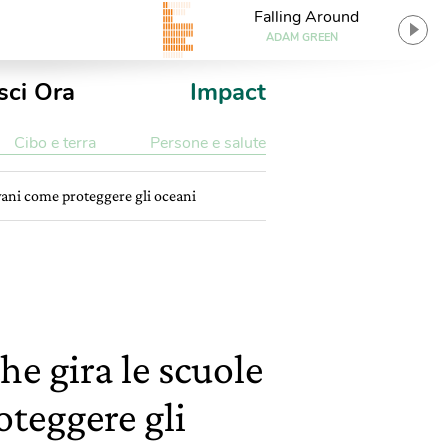
Falling Around
ADAM GREEN
sci Ora
Impact
Cibo e terra
Persone e salute
ovani come proteggere gli oceani
he gira le scuole
oteggere gli