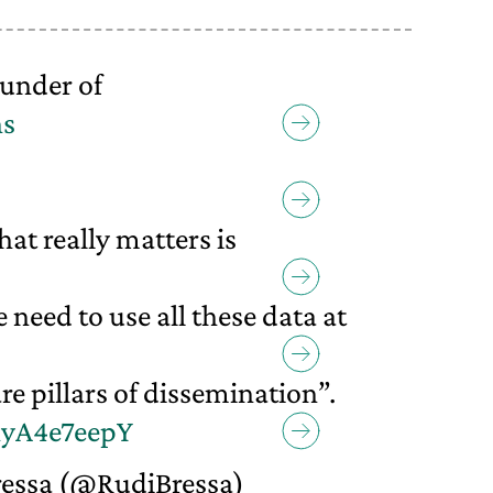
under of
ns
hat really matters is
need to use all these data at
re pillars of dissemination”.
hyA4e7eepY
essa (@RudiBressa)