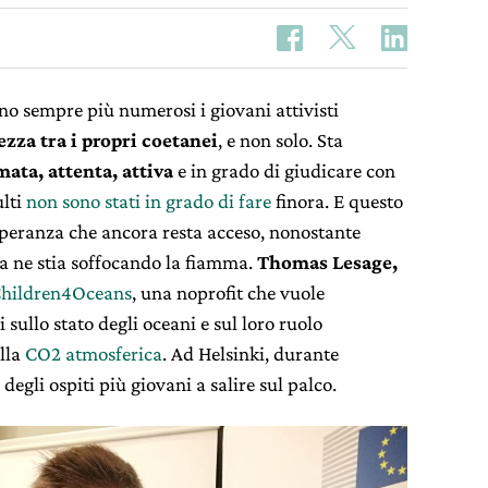
no sempre più numerosi i giovani attivisti
zza tra i propri coetanei
, e non solo. Sta
ata, attenta, attiva
e in grado di giudicare con
ulti
non sono stati in grado di fare
finora. E questo
speranza che ancora resta acceso, nonostante
ca ne stia soffocando la fiamma.
Thomas Lesage,
hildren4Oceans
, una noprofit che vuole
 sullo stato degli oceani e sul loro ruolo
lla
CO2 atmosferica
. Ad Helsinki, durante
degli ospiti più giovani a salire sul palco.