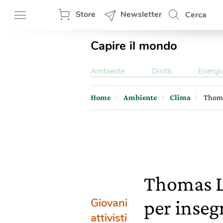
Store
Newsletter
Cerca
Capire il mondo
Ambiente
Diritti
Energi
Home
Ambiente
Clima
Thomas
Thomas Le
Giovani
per inseg
attivisti