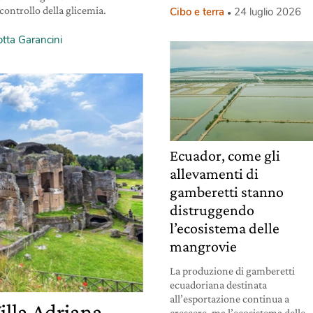
l controllo della glicemia.
Cibo e terra
24 luglio 2026
otta Garancini
Ecuador, come gli
allevamenti di
gamberetti stanno
distruggendo
l’ecosistema delle
mangrovie
La produzione di gamberetti
ecuadoriana destinata
all’esportazione continua a
illa Adriana
crescere, ma l’ecosistema delle