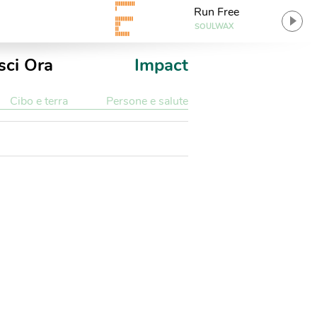
Run Free
SOULWAX
sci Ora
Impact
Cibo e terra
Persone e salute