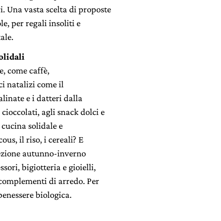
i. Una vasta scelta di proposte
, per regali insoliti e
ale.
olidali
e, come caffè,
ci natalizi come il
linate e i datteri dalla
cioccolati, agli snack dolci e
a cucina solidale e
ous, il riso, i cereali? E
lezione autunno-inverno
ri, bigiotteria e gioielli,
e complementi di arredo. Per
 benessere biologica.