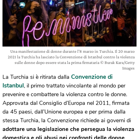
Una manifestazione di donne durante l'8 marzo in Turchia. Il 20 marzo
2021 la Turchia ha lasciato la Convenzione di Istanbul contro la violenza
sulle donne dopo essere stata la prima firmataria © Burak Kara/Getty
Images
Convenzione di
La Turchia si è ritirata dalla
Istanbul
, il primo trattato vincolante al mondo per
prevenire e combattere la violenza contro le donne.
Approvata dal Consiglio d’Europa nel 2011, firmata
da 45 paesi, dall’Unione europea e per prima dalla
stessa Turchia, la Convenzione richiede ai governi di
adottare una legislazione che persegua la violenza
domestica e gli abusi nei confronti delle donne
,