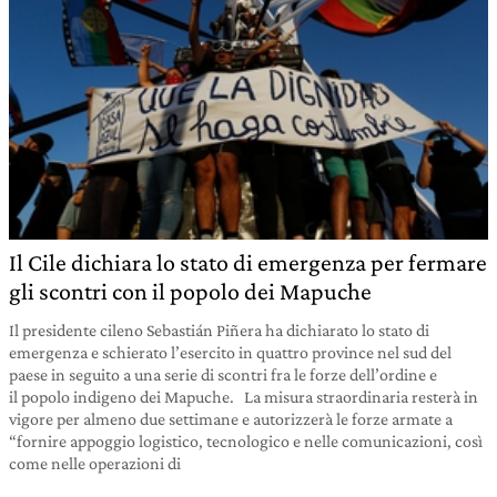
Il Cile dichiara lo stato di emergenza per fermare
gli scontri con il popolo dei Mapuche
Il presidente cileno Sebastián Piñera ha dichiarato lo stato di
emergenza e schierato l’esercito in quattro province nel sud del
paese in seguito a una serie di scontri fra le forze dell’ordine e
il popolo indigeno dei Mapuche. La misura straordinaria resterà in
vigore per almeno due settimane e autorizzerà le forze armate a
“fornire appoggio logistico, tecnologico e nelle comunicazioni, così
come nelle operazioni di