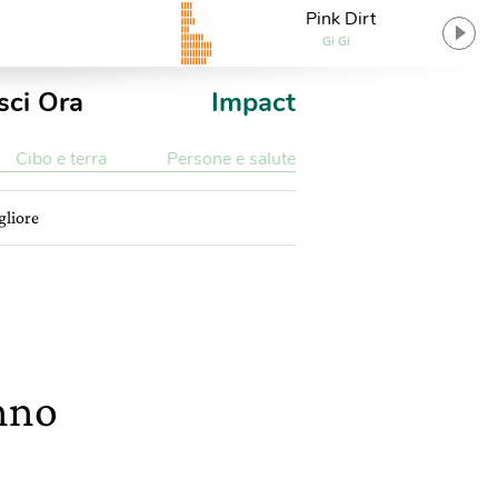
Pink Dirt
Gi Gi
sci Ora
Impact
Cibo e terra
Persone e salute
gliore
anno