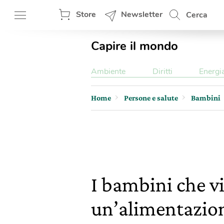
Store
Newsletter
Cerca
Capire il mondo
Ambiente
Diritti
Energi
Home
Persone e salute
Bambini
I bambini che v
un’alimentazion