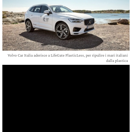
Volvo Car Italia aderisce a LifeGate PlasticLess, per ripulire i mari italiani
dalla plastica