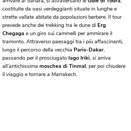
arrivare al Sahara, si attraversano le
Gole di Todra
,
costituite da oasi verdeggianti situate in lunghe e
strette vallate abitate da popolazioni berbere. Il tour
prevede anche dei trekking tra le dune di
Erg
Chegaga
e un giro sui cammelli per ammirare il
tramonto. Attraverso paesaggi tra i più affascinanti,
lungo il percorso della vecchia
Paris-Dakar
,
passando per il prosciugato
lago Iriki
, si arriva
all’antichissima
moschea di Tinmal
, per poi chiudere
il viaggio e tornare a Marrakech.