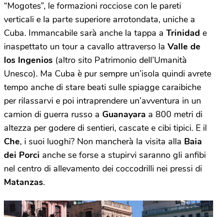
“Mogotes”, le formazioni rocciose con le pareti
verticali e la parte superiore arrotondata, uniche a
Cuba. Immancabile sarà anche
la tappa a
Trinidad
e
inaspettato un tour a cavallo attraverso la
Valle de
los Ingenios
(altro sito Patrimonio dell’Umanità
Unesco). Ma Cuba è pur sempre un’isola quindi avrete
tempo anche di stare beati sulle spiagge caraibiche
per rilassarvi e poi intraprendere un’avventura in un
camion di guerra russo a
Guanayara
a 800 metri di
altezza per godere di sentieri, cascate e cibi tipici. E il
Che
, i suoi luoghi? Non mancherà la visita alla
Baia
dei Porci
anche se forse a stupirvi saranno gli anfibi
nel centro di allevamento dei coccodrilli nei pressi di
Matanzas
.