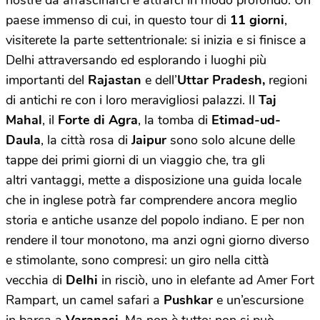
paese immenso di cui, in questo tour di
11 giorni
,
visiterete la parte settentrionale: si inizia e si finisce a
Delhi attraversando ed esplorando i luoghi più
importanti del
Rajastan
e dell’
Uttar Pradesh,
regioni
di antichi re con i loro meravigliosi palazzi. Il
Taj
Mahal
, il
Forte di Agra
, la tomba di
Etimad-ud-
Daula
, la città rosa di
Jaipur
sono solo alcune delle
tappe dei primi giorni di un viaggio che, tra gli
altri vantaggi, mette a disposizione una guida locale
che in inglese potrà far comprendere ancora meglio
storia e antiche usanze del popolo indiano. E per non
rendere il tour monotono, ma anzi ogni giorno diverso
e stimolante, sono compresi: un giro nella città
vecchia di
Delhi
in risciò, uno in elefante ad Amer Fort
Rampart, un camel safari a
Pushkar
e un’escursione
in barca a
Varanasi
. Ma non è tutto: non si può