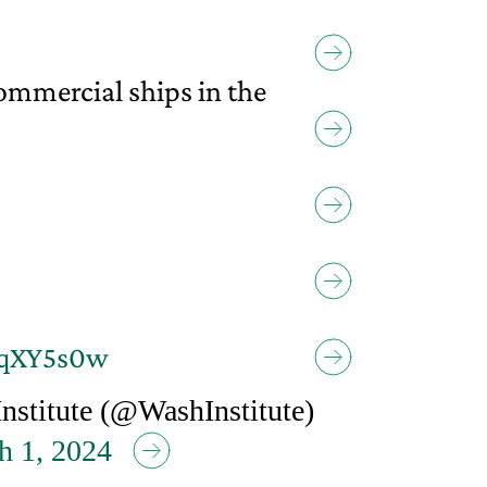
commercial ships in the
KqXY5s0w
stitute (@WashInstitute)
h 1, 2024