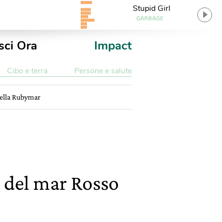
Stupid Girl
GARBAGE
sci Ora
Impact
Cibo e terra
Persone e salute
della Rubymar
a del mar Rosso