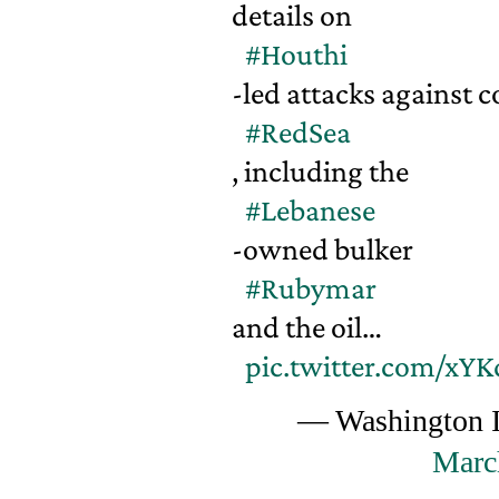
details on
#Houthi
-led attacks against 
#RedSea
, including the
#Lebanese
-owned bulker
#Rubymar
and the oil…
pic.twitter.com/xY
— Washington In
Marc