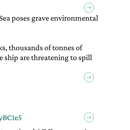
 Sea poses grave environmental
aks, thousands of tonnes of
he ship are threatening to spill
tyBC1e5