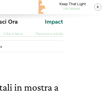
Keep That Light
THE TAMLINS
sci Ora
Impact
Cibo e terra
Persone e salute
ia
ali in mostra a