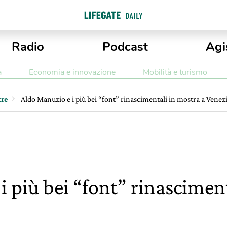
Radio
Podcast
Agi
a
Economia e innovazione
Mobilità e turismo
re
Aldo Manuzio e i più bei “font” rinascimentali in mostra a Venez
 più bei “font” rinasciment