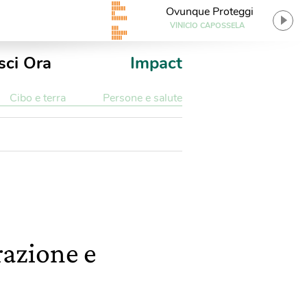
Ovunque Proteggi
VINICIO CAPOSSELA
sci Ora
Impact
Cibo e terra
Persone e salute
razione e