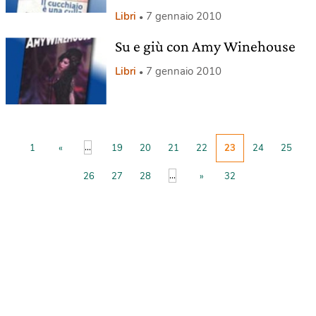
Libri
7 gennaio 2010
Su e giù con Amy Winehouse
Libri
7 gennaio 2010
...
1
«
19
20
21
22
23
24
25
...
26
27
28
»
32