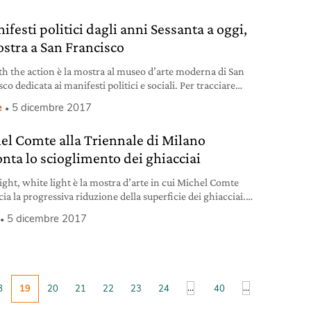
ifesti politici dagli anni Sessanta a oggi,
ostra a San Francisco
th the action è la mostra al museo d’arte moderna di San
co dedicata ai manifesti politici e sociali. Per tracciare
tto di questi efficaci mezzi di comunicazione di massa dagli
e
5 dicembre 2017
essanta a oggi.
el Comte alla Triennale di Milano
onta lo scioglimento dei ghiacciai
light, white light è la mostra d’arte in cui Michel Comte
a la progressiva riduzione della superficie dei ghiacciai.
 alla Triennale di Milano dopo il Maxxi di Roma il progetto
5 dicembre 2017
o anche da Wwf.
...
...
8
19
20
21
22
23
24
40