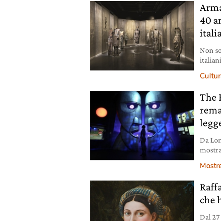
Arma
40 an
itali
Non sol
italia
le ten
Cultura
visitar
The 
rema
legg
Da Lon
mostra
rock c
Mostr
Raff
che 
Dal 27