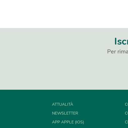
Isc
Per rima
ATTUALITÀ
C
NEWSLETTER
C
APP APPLE (IOS)
C