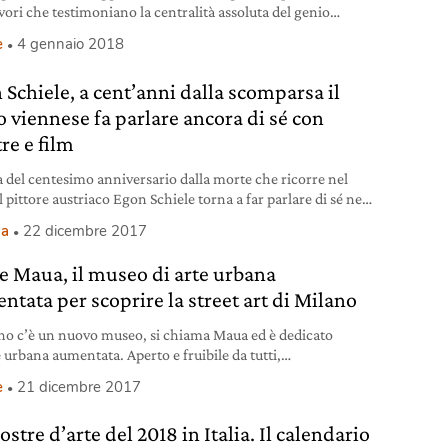
vori che testimoniano la centralità assoluta del genio
e Raffaello in quasi cinque secoli di storia dell’arte.
e
4 gennaio 2018
 Schiele, a cent’anni dalla scomparsa il
o viennese fa parlare ancora di sé con
re e film
ta del centesimo anniversario dalla morte che ricorre nel
l pittore austriaco Egon Schiele torna a far parlare di sé nei
con il biopic arrivato nelle sale italiane e per la censura dei
ma
22 dicembre 2017
sti della metro.
e Maua, il museo di arte urbana
ntata per scoprire la street art di Milano
no c’è un nuovo museo, si chiama Maua ed è dedicato
e urbana aumentata. Aperto e fruibile da tutti,
amente, fa nascere dalla street art altre forme artistiche
e
21 dicembre 2017
’animazione digitale e la fotografia.
stre d’arte del 2018 in Italia. Il calendario