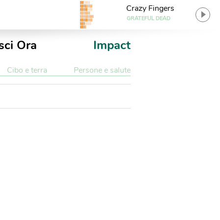
Crazy Fingers
GRATEFUL DEAD
sci Ora
Impact
Cibo e terra
Persone e salute