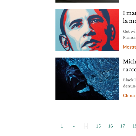
I man
la m
Get wi
Francis
l’impa
Mostr
anni S
Mich
racc
Black 
denunci
Arriva
Clima
sposat
...
1
«
15
16
17
1