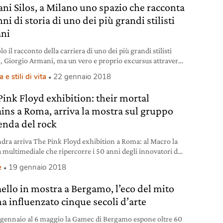
ni Silos, a Milano uno spazio che racconta
ni di storia di uno dei più grandi stilisti
ani
o il racconto della carriera di uno dei più grandi stilisti
ni, Giorgio Armani, ma un vero e proprio excursus attraverso
denze degli ultimi 40 anni di moda. Armani Silos è da
 e stili di vita
22 gennaio 2018
e, per chiunque ami il bello.
Pink Floyd exhibition: their mortal
ins a Roma, arriva la mostra sul gruppo
enda del rock
dra arriva The Pink Floyd exhibition a Roma: al Macro la
 multimediale che ripercorre i 50 anni degli innovatori del
he inventarono la psichedelia e segnarono un’epoca.
e
19 gennaio 2018
aello in mostra a Bergamo, l’eco del mito
ha influenzato cinque secoli d’arte
 gennaio al 6 maggio la Gamec di Bergamo espone oltre 60