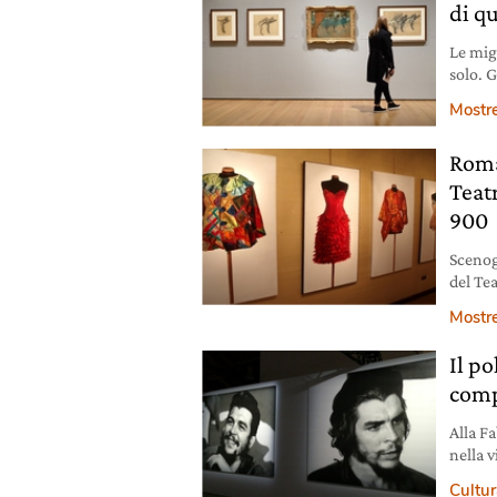
di q
Le migl
solo. G
bello. 
Mostr
una ma
Roma
Teatr
900
Scenogr
del Tea
del No
Mostr
mostra
Il po
comp
Alla F
nella 
Novece
Cultura