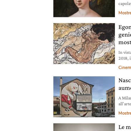
capola
urbinat
Mostr
Egon
geni
most
In vis
2018, i
musei, 
Cine
manife
Nasc
aume
A Mila
all’art
gratuit
Mostr
come l
Le mo