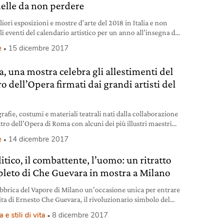
uelle da non perdere
iori esposizioni e mostre d’arte del 2018 in Italia e non
li eventi del calendario artistico per un anno all’insegna del
Perché l’arte, diceva Charles Baudelaire, “è la creazione di
e
15 dicembre 2017
gia suggestiva”.
, una mostra celebra gli allestimenti del
o dell’Opera firmati dai grandi artisti del
afie, costumi e materiali teatrali nati dalla collaborazione
tro dell’Opera di Roma con alcuni dei più illustri maestri
vecento, da Picasso a Kentridge, da Guttuso a De Chirico. La
e
14 dicembre 2017
 a Palazzo Braschi fino all’11 marzo 2018.
litico, il combattente, l’uomo: un ritratto
leto di Che Guevara in mostra a Milano
abbrica del Vapore di Milano un’occasione unica per entrare
vita di Ernesto Che Guevara, il rivoluzionario simbolo del
nto. Un uomo prima ancora che un combattente.
 e stili di vita
8 dicembre 2017