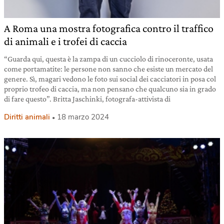
A Roma una mostra fotografica contro il traffico
di animali e i trofei di caccia
“Guarda qui, questa è la zampa di un cucciolo di rinoceronte, usata
come portamatite: le persone non sanno che esiste un mercato del
genere. Sì, magari vedono le foto sui social dei cacciatori in posa col
proprio trofeo di caccia, ma non pensano che qualcuno sia in grado
di fare questo”. Britta Jaschinki, fotografa-attivista di
Diritti animali
18 marzo 2024