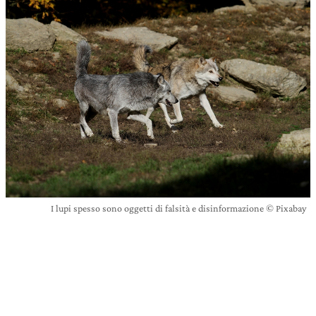
I lupi spesso sono oggetti di falsità e disinformazione © Pixabay