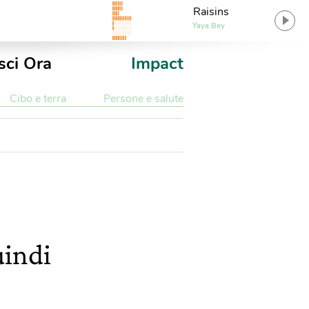
Raisins
Yaya Bey
sci Ora
Impact
Cibo e terra
Persone e salute
uindi