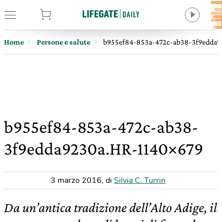
tore
Home
Persone e salute
b955ef84-853a-472c-ab38-3f9edda9
b955ef84-853a-472c-ab38-
3f9edda9230a.HR-1140×679
3 marzo 2016
,
di
Silvia C. Turrin
Da un’antica tradizione dell’Alto Adige, il