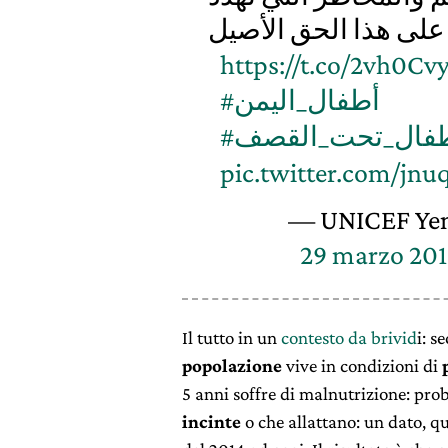
https://t.co/2vh0Cv
#أطفال_اليمن
#فال_تحت_القصف
pic.twitter.com/jnu
— UNICEF Ye
29 marzo 20
Il tutto in un
contesto da brivid
i: s
popolazione
vive in condizioni di
5 anni soffre di malnutrizione: prob
incinte
o che allattano: un dato, qu