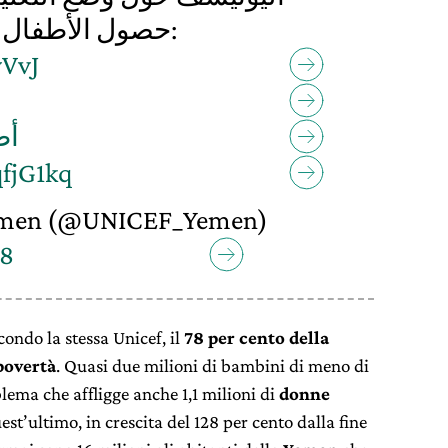
حصول الأطفال على هذا الحق الأصيل:
yVvJ
أط
qfjG1kq
men (@UNICEF_Yemen)
18
econdo la stessa Unicef, il
78 per cento della
povertà
. Quasi due milioni di bambini di meno di
lema che affligge anche 1,1 milioni di
donne
est’ultimo, in crescita del 128 per cento dalla fine