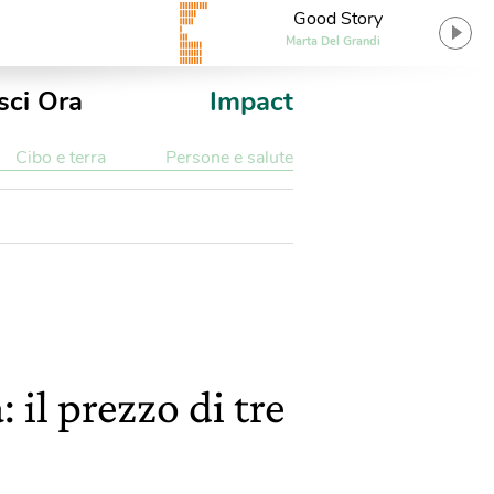
Good Story
Marta Del Grandi
sci Ora
Impact
Cibo e terra
Persone e salute
il prezzo di tre