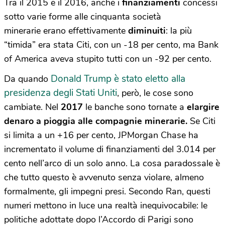
Tra il 2015 e il 2016, anche i
finanziamenti
concessi
sotto varie forme alle cinquanta società
minerarie erano effettivamente
diminuiti
: la più
“timida” era stata Citi, con un -18 per cento, ma Bank
of America aveva stupito tutti con un -92 per cento.
Donald Trump è stato eletto alla
Da quando
presidenza degli Stati Uniti
, però, le cose sono
cambiate. Nel
2017
le banche sono tornate a
elargire
denaro a pioggia alle compagnie minerarie.
Se Citi
si limita a un +16 per cento, JPMorgan Chase ha
incrementato il volume di finanziamenti del 3.014 per
cento nell’arco di un solo anno. La cosa paradossale è
che tutto questo è avvenuto senza violare, almeno
formalmente, gli impegni presi. Secondo Ran, questi
numeri mettono in luce una realtà inequivocabile: le
politiche adottate dopo l’Accordo di Parigi sono