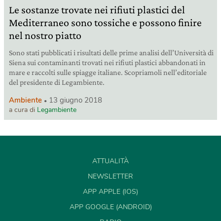
Le sostanze trovate nei rifiuti plastici del
Mediterraneo sono tossiche e possono finire
nel nostro piatto
Sono stati pubblicati i risultati delle prime analisi dell’Università di
Siena sui contaminanti trovati nei rifiuti plastici abbandonati in
mare e raccolti sulle spiagge italiane. Scopriamoli nell’editoriale
del presidente di Legambiente.
Ambiente
13 giugno 2018
a cura di
Legambiente
ATTUALITÀ
NEWSLETTER
APP APPLE (IOS)
APP GOOGLE (ANDROID)