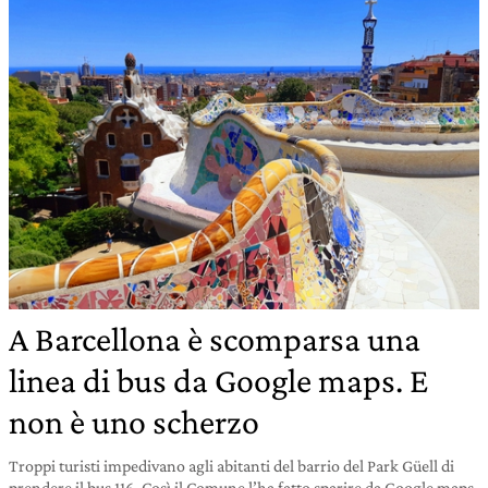
A Barcellona è scomparsa una
linea di bus da Google maps. E
non è uno scherzo
Troppi turisti impedivano agli abitanti del barrio del Park Güell di
prendere il bus 116. Così il Comune l’ha fatto sparire da Google maps.