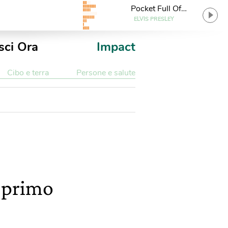
Pocket Full Of
Rainbows
ELVIS PRESLEY
sci Ora
Impact
Cibo e terra
Persone e salute
l primo