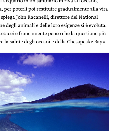
ell’acquario in un santuario in riva all’oceano,
a, per poterli poi restituire gradualmente alla vita
 spiega John Racanelli, direttore del National
 degli animali e delle loro esigenze si è evoluta.
cetacei e francamente penso che la questione più
re la salute degli oceani e della Chesapeake Bay».