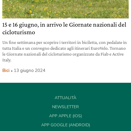
15 e 16 giugno, in arrivo le Giornate nazionali del
cicloturismo
Un fine settimana per scoprire i territori in biciletta, con pedalate in
tutta Italia e un convegno dedicato agli itinerari EuroVelo. Tornano
le Giornate nazionali del cicloturismo organizzate da Fiab e Active
Italy.
Bici
13 giugno 2024
ATTUALITÀ
NEWSLETTER
APP APPLE (IOS)
APP GOOGLE (ANDROID)