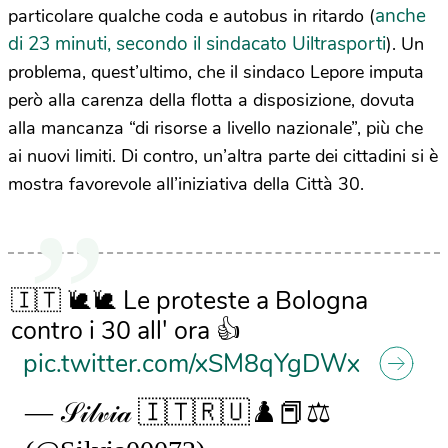
anche
particolare qualche coda e autobus in ritardo (
di 23 minuti, secondo il sindacato Uiltrasporti
). Un
problema, quest’ultimo, che il sindaco Lepore imputa
però alla carenza della flotta a disposizione, dovuta
alla mancanza “di risorse a livello nazionale”, più che
ai nuovi limiti. Di contro, un’altra parte dei cittadini si è
mostra favorevole all’iniziativa della Città 30.
🇮🇹 🐌🐌 Le proteste a Bologna
contro i 30 all' ora 👍
pic.twitter.com/xSM8qYgDWx
— 𝒮𝒾𝓁𝓋𝒾𝒶 🇮🇹🇷🇺♟️📕⚖️