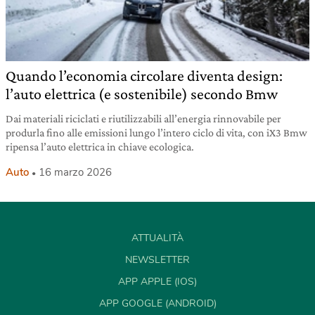
Quando l’economia circolare diventa design:
l’auto elettrica (e sostenibile) secondo Bmw
Dai materiali riciclati e riutilizzabili all’energia rinnovabile per
produrla fino alle emissioni lungo l’intero ciclo di vita, con iX3 Bmw
ripensa l’auto elettrica in chiave ecologica.
Auto
16 marzo 2026
ATTUALITÀ
NEWSLETTER
APP APPLE (IOS)
APP GOOGLE (ANDROID)