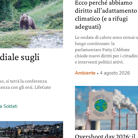
Ecco perché abbiamo
diritto all’adattamento
climatico (e a rifugi
adeguati)
Le ondate di calore sono ormai 
lungo continuum: la
parlamentare Patty L’Abbate
iale sugli
chiede nuovi diritti per i cittadin
e interventi politici attivi.
Ambiente
4 agosto 2026
o, si terrà la conferenza
tenza con gli orsi. LifeGate
a Soldati
Overshoot day 2026: il