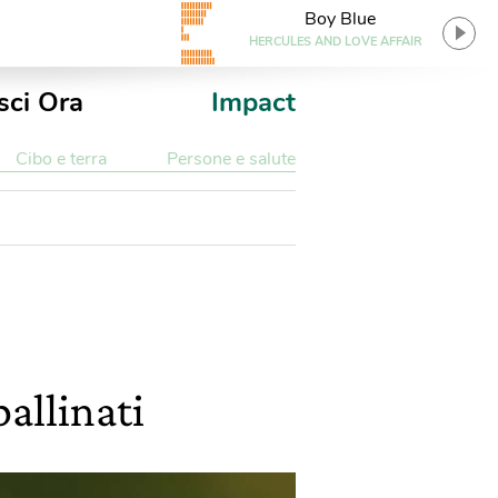
Boy Blue
HERCULES AND LOVE AFFAIR
sci Ora
Impact
Cibo e terra
Persone e salute
pallinati