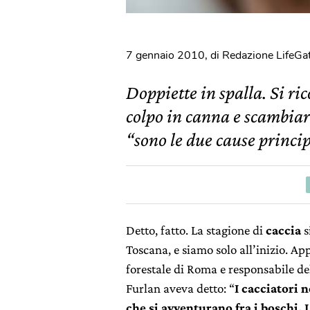
7 gennaio 2010
,
di Redazione LifeGa
Doppiette in spalla. Si r
colpo in canna e scambiar 
“sono le due cause princip
Detto, fatto. La stagione di
caccia
s
Toscana, e siamo solo all’inizio. A
forestale di Roma e responsabile d
Furlan aveva detto: “
I cacciatori 
che si avventurano fra i boschi. I