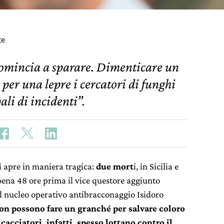
te
icomincia a sparare. Dimenticare un
per una lepre i cercatori di funghi
ali di incidenti”.
i apre in maniera tragica:
due mort
i, in Sicilia e
ppena 48 ore prima il vice questore aggiunto
el nucleo operativo antibracconaggio Isidoro
non possono fare un granché per salvare coloro
 cacciatori, infatti, spesso lottano contro il