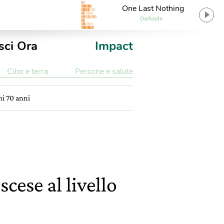
One Last Nothing
Darkside
sci Ora
Impact
Cibo e terra
Persone e salute
mi 70 anni
cese al livello