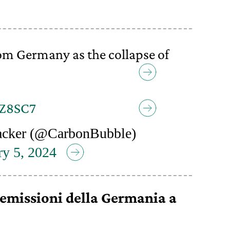
m Germany as the collapse of
UZ8SC7
acker (@CarbonBubble)
ry 5, 2024
emissioni della Germania a