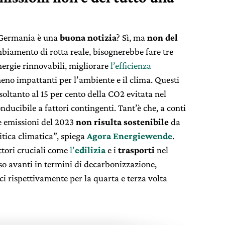
a Germania è una
buona notizia
? Sì, ma
non del
mbiamento di rotta reale, bisognerebbe fare tre
nergie rinnovabili, migliorare
l’efficienza
eno impattanti per l’ambiente e il clima. Questi
 soltanto al 15 per cento della CO2 evitata nel
nducibile a fattori contingenti. Tant’è che, a conti
lle emissioni del 2023
non risulta sostenibile
da
itica climatica”, spiega
Agora Energiewende
.
ttori cruciali come
l’
edilizia
e i
trasporti
nel
o avanti in termini di decarbonizzazione,
ci rispettivamente per la quarta e terza volta