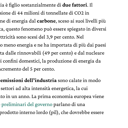
ia è figlio sostanzialmente di
due fattori
. Il
sione di 44 milioni di tonnellate di CO2 in
one di energia dal
carbone
, sceso ai suoi livelli più
lta, questo fenomeno può essere spiegato in diversi
tricità sono scesi del 3,9 per cento. Nel
o meno energia e ne ha importata di più dai paesi
tta dalle rinnovabili (49 per cento) e dal nucleare
i confini domestici, la produzione di energia da
incremento del 5 per cento.
e
emissioni dell’industria
sono calate in modo
ettori ad alta intensità energetica, la cui
ento in un anno. La prima economia europea viene
 preliminari del governo
parlano di una
 prodotto interno lordo (pil), che dovrebbe essere