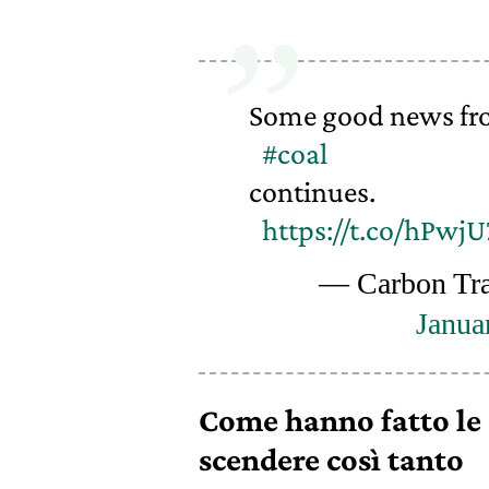
Some good news fro
#coal
continues.
https://t.co/hPwj
— Carbon Tr
Janua
Come hanno fatto le 
scendere così tanto