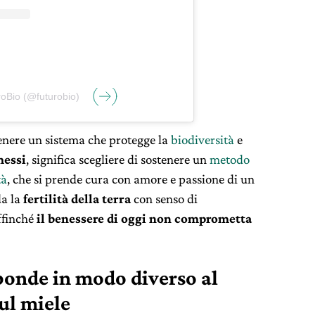
roBio (@futurobio)
tenere un sistema che protegge la
biodiversità
e
messi
, significa scegliere di sostenere un
metodo
tà
, che si prende cura con amore e passione di un
a la
fertilità della terra
con senso di
ffinché
il benessere di oggi non comprometta
sponde in modo diverso al
sul miele