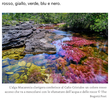
rosso, giallo, verde, blu e nero.
L’alga Macarenia clavigera conferisce al Caño Cristales un colore rosso
acceso che va a mescolarsi con le sfumature dell’acqua e delle rocce © The
Bogotá Post