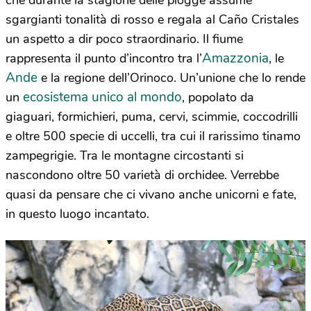
che durante la stagione delle piogge assume
sgargianti tonalità di rosso e regala al Caño Cristales
un aspetto a dir poco straordinario. Il fiume
Amazzonia
rappresenta il punto d’incontro tra l’
, le
Ande
e la regione dell’Orinoco. Un’unione che lo rende
ecosistema unico al mondo
un
, popolato da
giaguari, formichieri, puma, cervi, scimmie, coccodrilli
e oltre 500 specie di uccelli, tra cui il rarissimo tinamo
zampegrigie. Tra le montagne circostanti si
nascondono oltre 50 varietà di orchidee. Verrebbe
quasi da pensare che ci vivano anche unicorni e fate,
in questo luogo incantato.