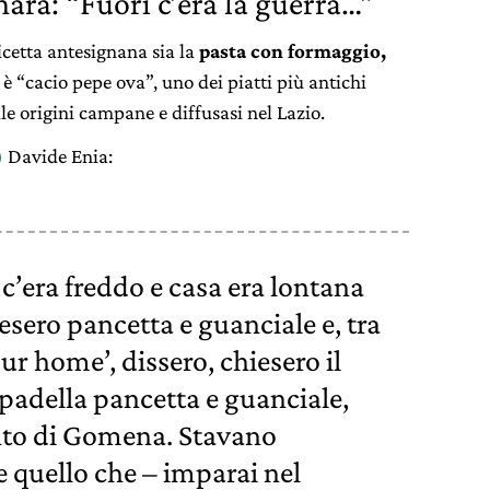
nara: “Fuori c’era la guerra…”
icetta antesignana sia la
pasta con formaggio,
 è “cacio pepe ova”, uno dei piatti più antichi
lle origini campane e diffusasi nel Lazio.
)
Davide Enia:
 c’era freddo e casa era lontana
resero pancetta e guanciale e, tra
 our home’, dissero, chiesero il
padella pancetta e guanciale,
ento di Gomena. Stavano
 quello che – imparai nel