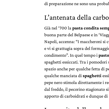
di preparazione ne sono una probab
L’antenata della carbo
Già nel ‘700 la
pasta condita sem
buona parte del Belpaese e in ‘Viagg
Napoli, accenna: “I maccheroni si 
e vi si grattugia sopra del formagg
condimento”. In quel tempo i
pasto
spaghetti essiccati. Tra i pomodori 
spazio anche per qualche fetta di p
qualche manciata di
spaghetti
essi
pepe nero stimola direttamente i rec
dal freddo, il pecorino stagionato s
apporto di carboidrati e dunque di 