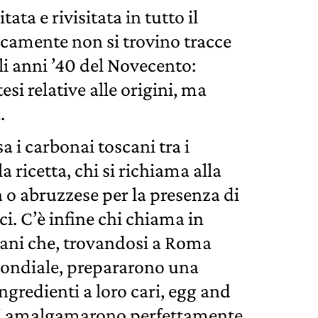
ta e rivisitata in tutto il
camente non si trovino tracce
li anni ’40 del Novecento:
si relative alle origini, ma
.
a i carbonai toscani tra i
a ricetta, chi si richiama alla
 o abruzzese per la presenza di
ci. C’è infine chi chiama in
cani che, trovandosi a Roma
mondiale, prepararono una
gredienti a loro cari, egg and
si amalgamarono perfettamente