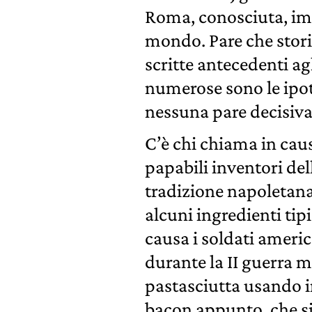
Roma, conosciuta, imita
mondo. Pare che stori
scritte antecedenti ag
numerose sono le ipote
nessuna pare decisiva
C’è chi chiama in caus
papabili inventori dell
tradizione napoletana
alcuni ingredienti tipi
causa i soldati ameri
durante la II guerra 
pastasciutta usando in
bacon appunto, che 