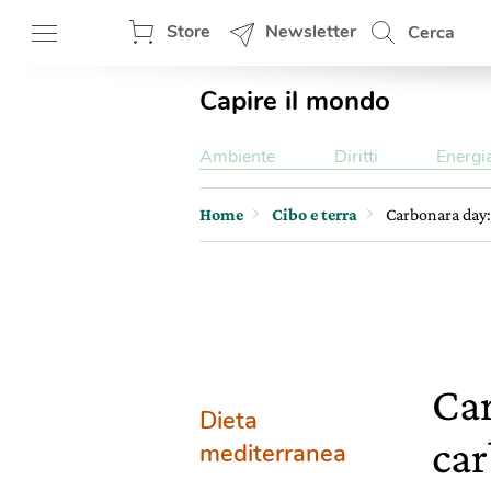
Store
Newsletter
Cerca
Capire il mondo
Ambiente
Diritti
Energi
Home
Cibo e terra
Carbonara day: 
Car
Dieta
ca
mediterranea