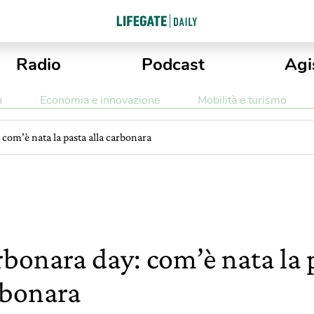
Radio
Podcast
Agi
a
Economia e innovazione
Mobilità e turismo
com’è nata la pasta alla carbonara
bonara day: com’è nata la p
rbonara