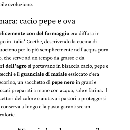
ile evoluzione.
nara: cacio pepe e ova
plicemente con del formaggio
era diffusa in
io in Italia’ Goethe, descrivendo la cucina di
cuociono per lo più semplicemente nell’acqua pura
io, che serve ad un tempo da grasso e da
ri dell’agro
si portavano in bisaccia cacio, pepe e
secchi e il
guanciale di maiale
essiccato c’era
ecorino, un sacchetto di
pepe nero
in grani e
ccati preparati a mano con acqua, sale e farina. Il
ettori del calore e aiutava i pastori a proteggersi
i conserva a lungo e la pasta garantisce un
calorie.