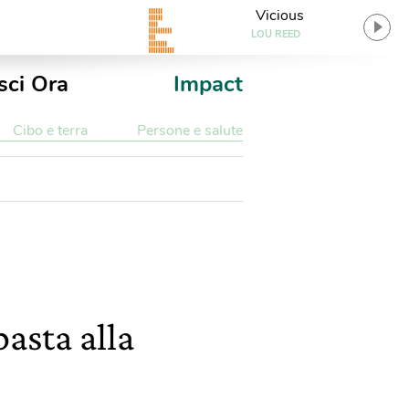
Vicious
LOU REED
sci Ora
Impact
Cibo e terra
Persone e salute
asta alla